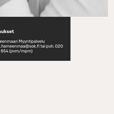
aukset
enmaan Myyntipalvelu
s.hameenmaa@sok.fi tai puh. 020
 654 (pvm/mpm)