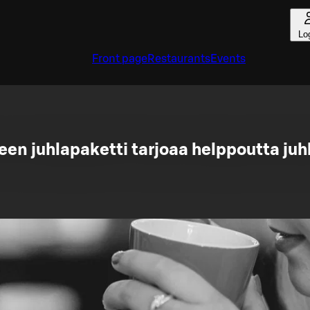
Lo
Front page
Restaurants
Events
n juhlapaketti tarjoaa helppoutta juh