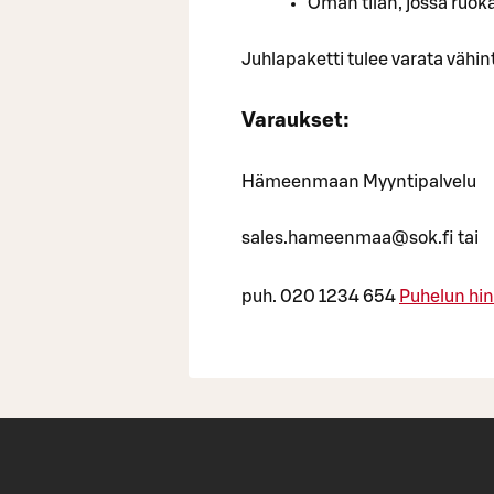
Oman tilan, jossa ruok
Juhlapaketti tulee varata vähin
Varaukset:
Hämeenmaan Myyntipalvelu
sales.hameenmaa@sok.fi tai
puh. 020 1234 654
Puhelun hin