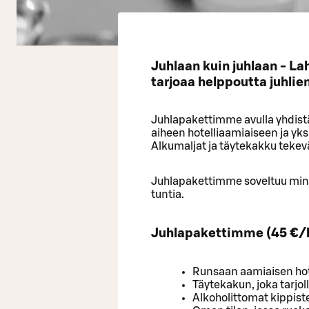
Juhlaan kuin juhlaan - L
tarjoaa helppoutta juhlie
Juhlapakettimme avulla yhdist
aiheen hotelliaamiaiseen ja yks
Alkumaljat ja täytekakku tekevä
Juhlapakettimme soveltuu mini
tuntia.
Juhlapakettimme (45 €/hl
Runsaan aamiaisen hot
Täytekakun, joka tarjoll
Alkoholittomat kippist