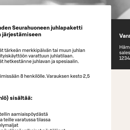
ahden Seurahuoneen juhlapaketti
n järjestämiseen
Var
Häme
ät tärkeän merkkipäivän tai muun juhlan
sale
ityiskäyttöön varattuun juhlatilaan.
1234
t hetkestänne juhlavan ja spesiaalin.
missään 8 henkilölle. Varauksen kesto 2,5
ö) sisältää:
ellin aamiaispöydästä
a teille varatussa tilassa
elymaljat