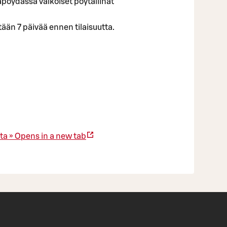
apöydässä valkoiset pöytäliinat
tään 7 päivää ennen tilaisuutta.
ta »
Opens in a new tab