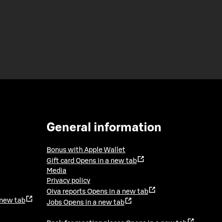
General information
Bonus with Apple Wallet
Gift card
Opens in a new tab
Media
Privacy policy
Oiva reports
Opens in a new tab
 new tab
Jobs
Opens in a new tab