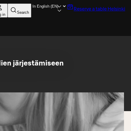
Reserve a table
Helsinki
Search
g in
lien järjestämiseen