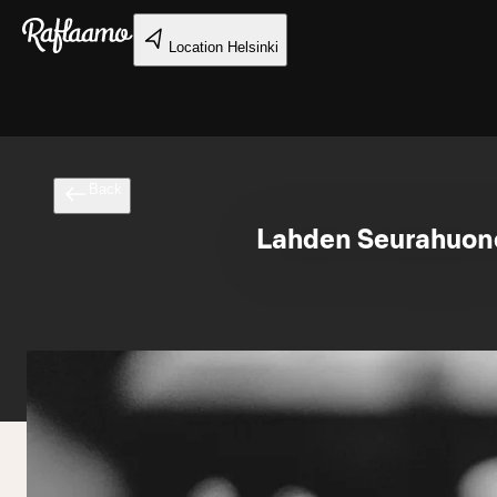
Skip to main content
Location
Helsinki
Back
Lahden Seurahuonee