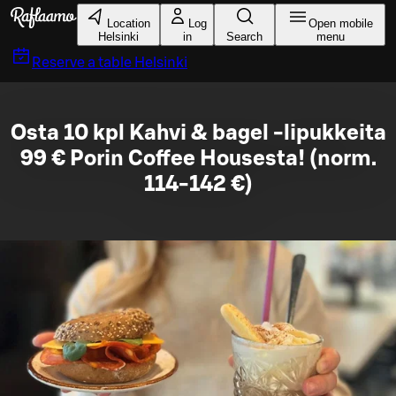
Skip to main content
Location
Log
Open mobile
Helsinki
in
Search
menu
Reserve a table
Helsinki
Osta 10 kpl Kahvi & bagel -lipukkeita
99 € Porin Coffee Housesta! (norm.
114-142 €)