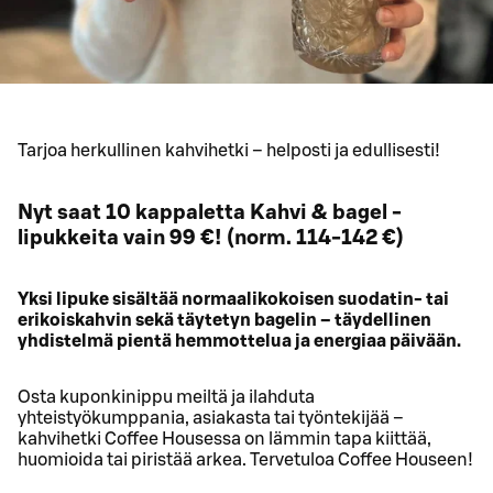
Tarjoa herkullinen kahvihetki – helposti ja edullisesti!
Nyt saat 10 kappaletta Kahvi & bagel -
lipukkeita vain 99 €! (norm. 114-142 €)
Yksi lipuke sisältää normaalikokoisen suodatin- tai
erikoiskahvin sekä täytetyn bagelin – täydellinen
yhdistelmä pientä hemmottelua ja energiaa päivään.
Osta kuponkinippu meiltä ja ilahduta
yhteistyökumppania, asiakasta tai työntekijää –
kahvihetki Coffee Housessa on lämmin tapa kiittää,
huomioida tai piristää arkea. Tervetuloa Coffee Houseen!