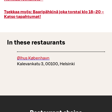
Tsekkaa myös: Baaripähkinä joka torstai klo 18–20 –
Katso tapahtumat!
In these restaurants
Ølhus København
Kalevankatu 3, 00100, Helsinki