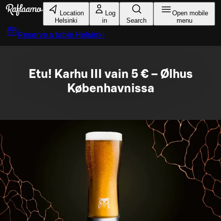
Skip to main content
Location
Log
Open mobile
Helsinki
in
Search
menu
Reserve a table
Helsinki
Etu! Karhu III vain 5 € – Ølhus
Københavnissa