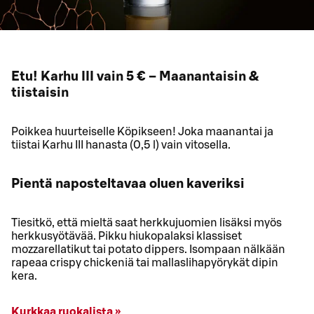
Etu! Karhu III vain 5 € – Maanantaisin &
tiistaisin
Poikkea huurteiselle Köpikseen! Joka maanantai ja
tiistai Karhu III hanasta (0,5 l) vain vitosella.
Pientä naposteltavaa oluen kaveriksi
Tiesitkö, että mieltä saat herkkujuomien lisäksi myös
herkkusyötävää. Pikku hiukopalaksi klassiset
mozzarellatikut tai potato dippers. Isompaan nälkään
rapeaa crispy chickeniä tai mallaslihapyörykät dipin
kera.
Kurkkaa ruokalista »