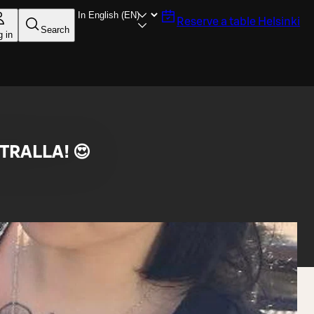
Reserve a table
Helsinki
Search
g in
TRALLA! 😍