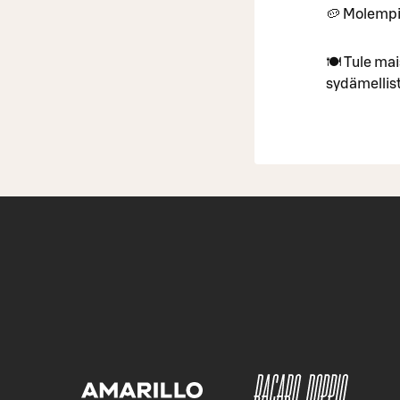
🥔 Molempii
🍽 Tule mai
sydämellist