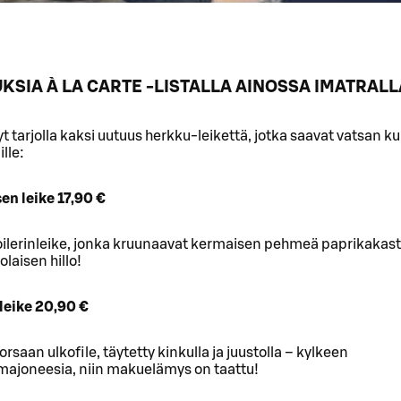
UKSIA À LA CARTE -LISTALLA AINOSSA IMATRALLA
yt tarjolla kaksi uutuus herkku-leikettä, jotka saavat vatsan k
lle:
en leike 17,90 €
ilerinleike, jonka kruunaavat kermaisen pehmeä paprikakasti
olaisen hillo!
nleike 20,90 €
orsaan ulkofile, täytetty kinkulla ja juustolla – kylkeen
imajoneesia, niin makuelämys on taattu!