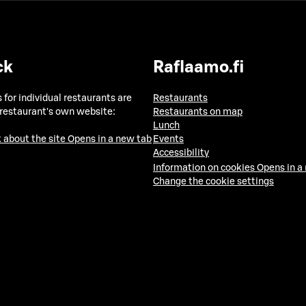
ck
Raflaamo.fi
 for individual restaurants are
Restaurants
 restaurant's own website:
Restaurants on map
Lunch
 about the site
Opens in a new tab
Events
Accessibility
Information on cookies
Opens in a
Change the cookie settings