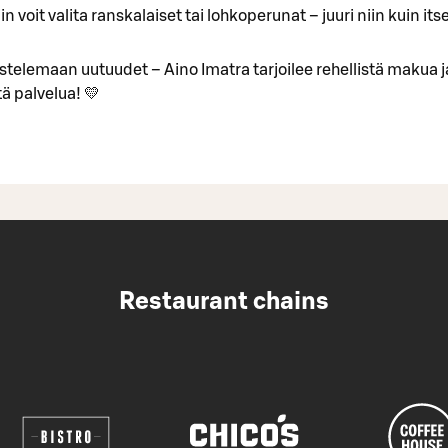
n voit valita ranskalaiset tai lohkoperunat – juuri niin kuin its
stelemaan uutuudet – Aino Imatra tarjoilee rehellistä makua j
ä palvelua! 💛
Restaurant chains