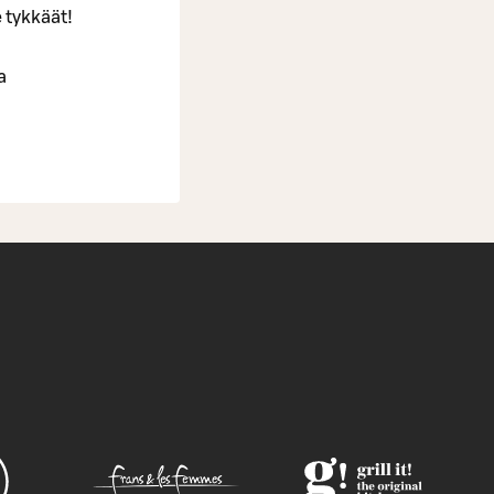
e tykkäät!
a