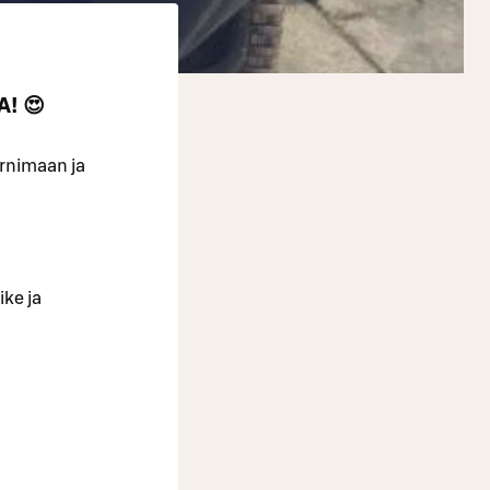
! 😍
urnimaan ja
ke ja