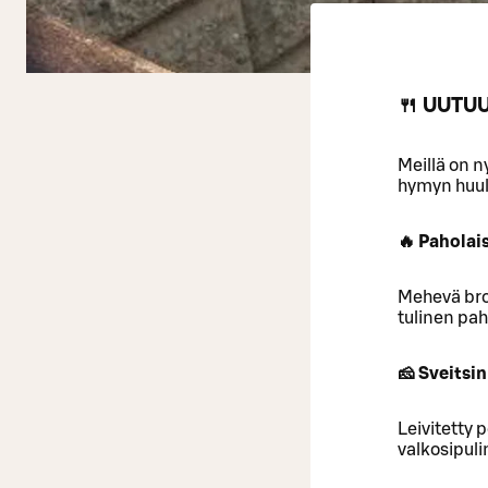
🍴 UUTU
Meillä on n
hymyn huuli
🔥 Paholais
Mehevä bro
tulinen pah
🧀 Sveitsi
Leivitetty p
valkosipul