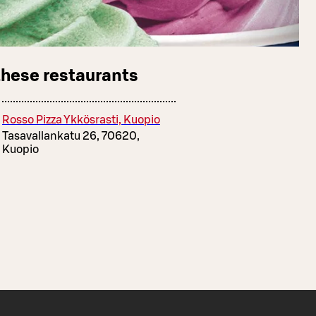
these restaurants
Rosso Pizza Ykkösrasti, Kuopio
Tasavallankatu 26, 70620,
Kuopio