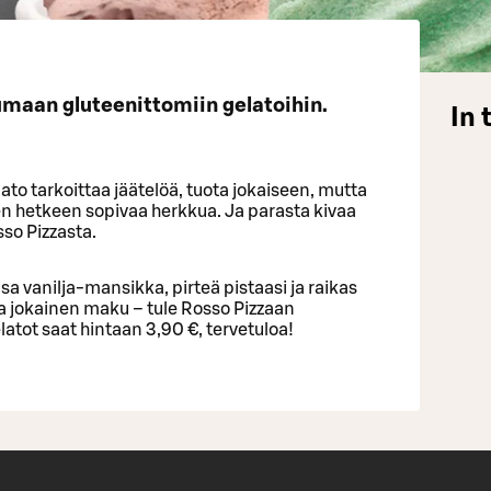
umaan gluteenittomiin gelatoihin.
In 
ato tarkoittaa jäätelöä, tuota jokaiseen, mutta
een hetkeen sopivaa herkkua. Ja parasta kivaa
sso Pizzasta.
 vanilja-mansikka, pirteä pistaasi ja raikas
a jokainen maku – tule Rosso Pizzaan
atot saat hintaan 3,90 €, tervetuloa!