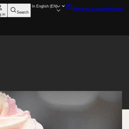
Reserve a table
Helsinki
Search
g in