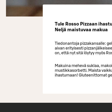
Tule Rosso Pizzaan ihast
Neljä maistuvaa makua
Tiedonantoja pizzakansalle: gel
aivan erityisesti pizzanjälkeis
on, että nyt sitä löytyy myös Ro
Makuina mehevä suklaa, makoisa
mustikkasorbetti. Maista vaikk
ihastumaan! Gluteenittomat gel