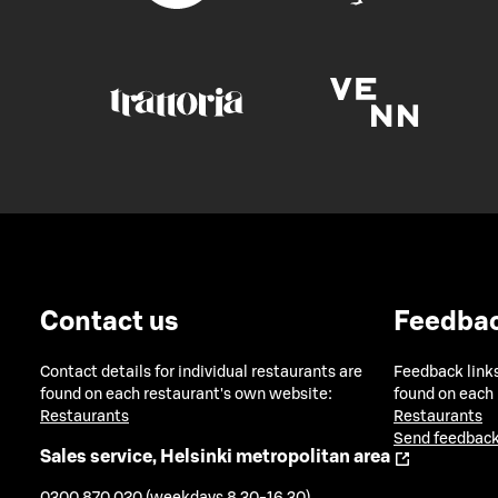
Contact us
Feedba
Contact details for individual restaurants are
Feedback links
found on each restaurant's own website:
found on each
Restaurants
Restaurants
Send feedback
Sales service, Helsinki metropolitan area
0300 870 020 (weekdays 8.30-16.30)