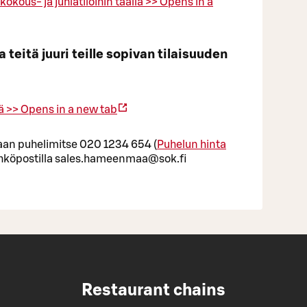
kous- ja juhlatiloihin täällä >>
Opens in a
eitä juuri teille sopivan tilaisuuden
ä >>
Opens in a new tab
raan puhelimitse 020 1234 654 (
Puhelun hinta
sähköpostilla sales.hameenmaa@sok.fi
Restaurant chains