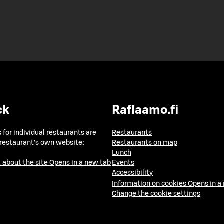
ck
Raflaamo.fi
 for individual restaurants are
Restaurants
 restaurant's own website:
Restaurants on map
Lunch
 about the site
Opens in a new tab
Events
Accessibility
Information on cookies
Opens in a
Change the cookie settings