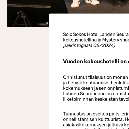
Solo Sokos Hotel Lahden Seura
kokoushotellina ja Mystery sho
palkintogaala 05/2024)
Vuoden kokoushotelli on o
Onnistunut tilaisuus on monen o
ja tietysti kohtaamiset henkilök
kokemukseen ja sen onnistumi
Lahden Seurahuone on onnistun
liiketoiminnan keskeisten tavoi
Tunnustus on osoitus paitsi er
onnellistamisen kulttuurista. H
asiakaskokemuksen jatkuva kehi