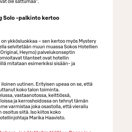
vät ole sattumaa”.
 Solo -palkinto kertoo
 on ykkösluokkaa – sen kertoo myös Mystery
lla selvitetään muun muassa Sokos Hotellien
o, Original, Heymo) palvelukonseptin
ioitavat tilanteet ovat hotellin
illä mitataan esimerkiksi sisään- ja
 iloinen uutinen. Erityisen upeaa on se, että
uttanut koko talon toiminta.
ssa, vastaanotossa, keittiössä,
iloissa ja kerroshoidossa on tehnyt tämän
 varmistaa joka osastolla, että vierailu
osoitus siitä. Iso kiitos koko
otellinjohtaja Marika Haavisto.