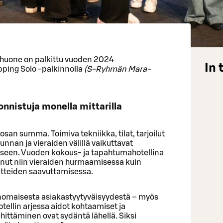
huone on palkittu vuoden 2024
In 
pping Solo -palkinnolla
(S-Ryhmän Mara-
nnistuja monella mittarilla
san summa. Toimiva tekniikka, tilat, tarjoilut
unnan ja vieraiden välillä vaikuttavat
seen. Vuoden kokous- ja tapahtumahotellina
ut niin vieraiden hurmaamisessa kuin
tteiden saavuttamisessa. ​
inomaisesta asiakastyytyväisyydestä – myös
otellin arjessa aidot kohtaamiset ja
ttäminen ovat sydäntä lähellä. Siksi