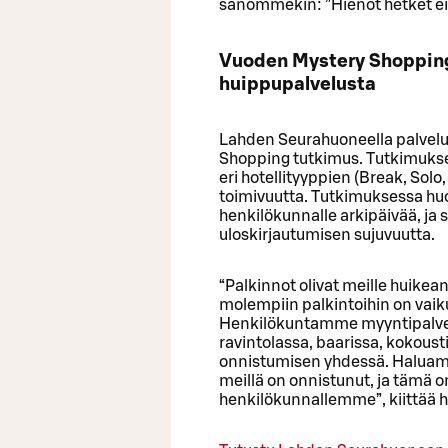
sanommekin: ”Hienot hetket ei
Vuoden Mystery Shopping
huippupalvelusta
Lahden Seurahuoneella palvelu
Shopping tutkimus. Tutkimukse
eri hotellityyppien (Break, Sol
toimivuutta. Tutkimuksessa huom
henkilökunnalle arkipäivää, ja s
uloskirjautumisen sujuvuutta.
“Palkinnot olivat meille huikean
molempiin palkintoihin on vaik
Henkilökuntamme myyntipalvelu
ravintolassa, baarissa, kokoust
onnistumisen yhdessä. Haluamme
meillä on onnistunut, ja tämä on 
henkilökunnallemme”, kiittää h