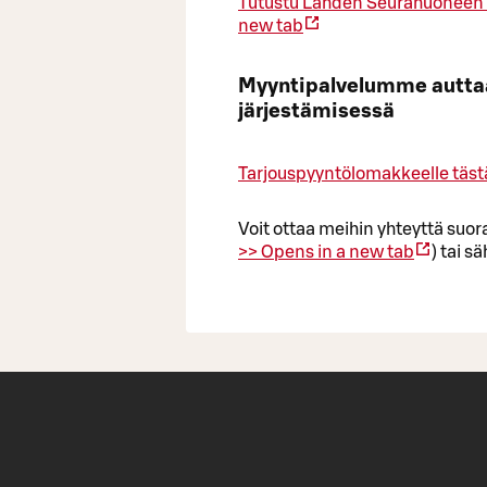
Tutustu Lahden Seurahuoneen ko
new tab
Myyntipalvelumme auttaa t
järjestämisessä
Tarjouspyyntölomakkeelle täst
Voit ottaa meihin yhteyttä suo
>>
Opens in a new tab
) tai 