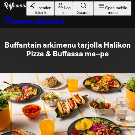
Skip to main content
Location
Log
Open mobile
Helsinki
in
Search
menu
Reserve a table
Helsinki
Buffantain arkimenu tarjolla Halikon
Pizza & Buffassa ma–pe