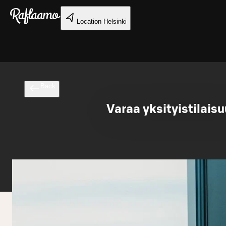
Skip to main content
Location
Helsinki
Back
Varaa yksityistilais