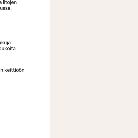
 iltojen
kussa.
akuja
mpukoita
n keittiöön