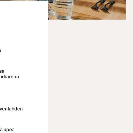
ä
sa
ridiarena
Kivenlahden
kä upea