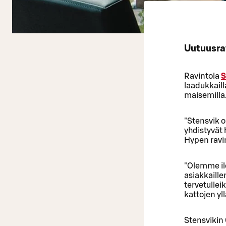
Uutuusra
Ravintola
S
laadukkailla
maisemilla
"Stensvik 
yhdistyvät 
Hypen ravin
"Olemme il
asiakkaill
tervetulle
kattojen yll
Stensvikin 