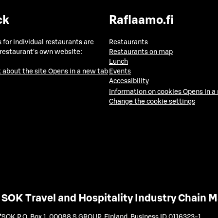
ck
Raflaamo.fi
 for individual restaurants are
Restaurants
 restaurant's own website:
Restaurants on map
Lunch
 about the site
Opens in a new tab
Events
Accessibility
Information on cookies
Opens in a
Change the cookie settings
SOK Travel and Hospitality Industry Chain
SOK P.O. Box 1, 00088 S GROUP, Finland
,
Business ID 0116323-1