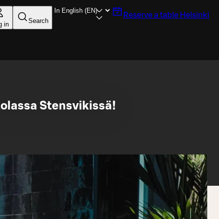
Reserve a table
Helsinki
Search
g in
tolassa Stensvikissä!