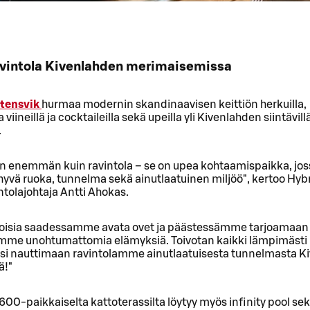
vintola Kivenlahden merimaisemissa
tensvik
hurmaa modernin skandinaavisen keittiön herkuilla,
 viineillä ja cocktaileilla sekä upeilla yli Kivenlahden siintävill
.
on enemmän kuin ravintola – se on upea kohtaamispaikka, jos
hyvä ruoka, tunnelma sekä ainutlaatuinen miljöö", kertoo Hyb
tolajohtaja Antti Ahokas.
oisia saadessamme avata ovet ja päästessämme tarjoamaan
emme unohtumattomia elämyksiä. Toivotan kaikki lämpimästi
iksi nauttimaan ravintolamme ainutlaatuisesta tunnelmasta 
ä!"
600-paikkaiselta kattoterassilta löytyy myös infinity pool se