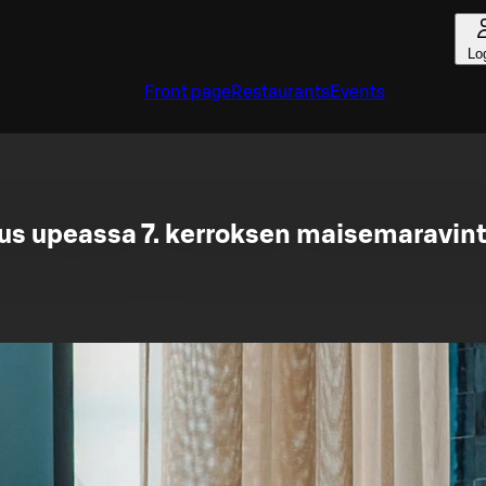
Lo
Front page
Restaurants
Events
uus upeassa 7. kerroksen maisemaravin