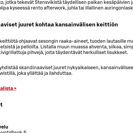
, jotka tekevät Stensvikistä täydellisen paikan kesäpäivien ja
olipa kyseessä rento afterwork, juhla tai illallinen auringonlas
aviset juuret kohtaa kansainvälisen keittiön
keittiötä ohjaavat sesongin raaka-aineet, tuoden lautasille m
tsistä ja pelloilta. Listalla muun muassa ahventa, siikaa, si
vigrillattuja pihvejä, joita täydentävät herkulliset lisukkeet.
yhdistää skandinaaviset juuret nykyaikaiseen, kansainvälisee
wistillä, joka yllättää ja ilahduttaa.
alista »
t
velu
yynti@sok.fi