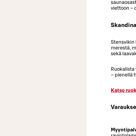
saunaosasto
viettoon – 
Skandina
Stensvikin 
merestä, me
sekä laavaki
Ruokalista 
– pienellä t
Katso ruok
Varaukse
Myyntipal
ravintolam