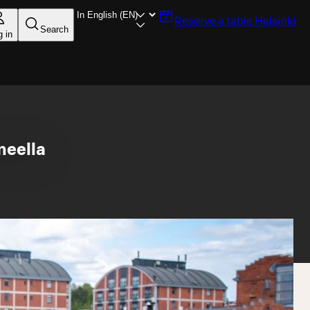
Reserve a table
Helsinki
Search
g in
neella