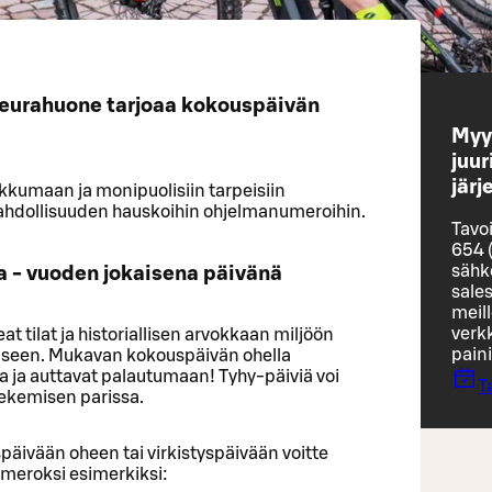
eurahuone tarjoaa kokouspäivän
Myy
juur
jär
ikkumaan ja monipuolisiin tarpeisiin
mahdollisuuden hauskoihin ohjelmanumeroihin.
Tavo
654 
sähkö
ua - vuoden jokaisena päivänä
sale
meil
verk
 tilat ja historiallisen arvokkaan miljöön
pain
miseen. Mukavan kokouspäivän ohella
ota ja auttavat palautumaan! Tyhy-päiviä voi
T
ekemisen parissa.
äivään oheen tai virkistyspäivään voitte
umeroksi esimerkiksi: