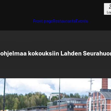
Lo
Front page
Restaurants
Events
ohjelmaa kokouksiin Lahden Seurahuo