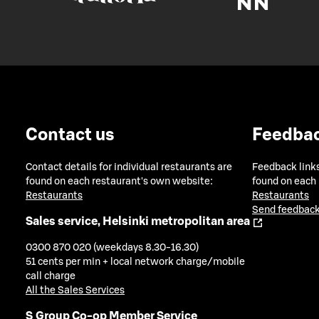
Contact us
Feedba
Contact details for individual restaurants are
Feedback links
found on each restaurant's own website:
found on each
Restaurants
Restaurants
Send feedback
Sales service, Helsinki metropolitan area
0300 870 020 (weekdays 8.30-16.30)
51 cents per min + local network charge/mobile
call charge
All the Sales Services
S Group Co-op Member Service