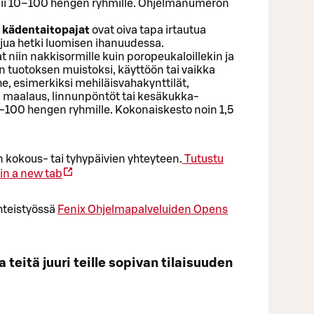
ii 10–100 hengen ryhmille. Ohjelmanumeron
i kädentaitopajat
ovat oiva tapa irtautua
eijua hetki luomisen ihanuudessa.
 niin nakkisormille kuin poropeukaloillekin ja
tuotoksen muistoksi, käyttöön tai vaikka
ihe, esimerkiksi mehiläisvahakynttilät,
n maalaus, linnunpöntöt tai kesäkukka-
0-100 hengen ryhmille. Kokonaiskesto noin 1,5
 kokous- tai tyhypäivien yhteyteen.
Tutustu
in a new tab
hteistyössä
Fenix Ohjelmapalveluiden
Opens
eitä juuri teille sopivan tilaisuuden