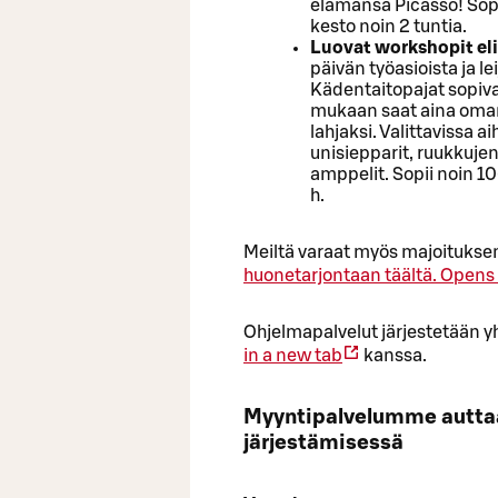
elämänsä Picasso! Sop
kesto noin 2 tuntia.
Luovat workshopit el
päivän työasioista ja l
Kädentaitopajat sopivat
mukaan saat aina oman 
lahjaksi. Valittavissa a
unisiepparit, ruukkuje
amppelit. Sopii noin 1
h.
Meiltä varaat myös majoituksen
huonetarjontaan täältä.
Opens 
Ohjelmapalvelut järjestetään y
in a new tab
kanssa.
Myyntipalvelumme auttaa t
järjestämisessä