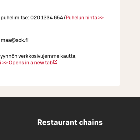
puhelimitse: 020 1234 654 (
Puhelun hinta >>
enmaa@sok.fi
uspyynnön verkkosivujemme kautta,
ä >>
Opens in a new tab
Restaurant chains