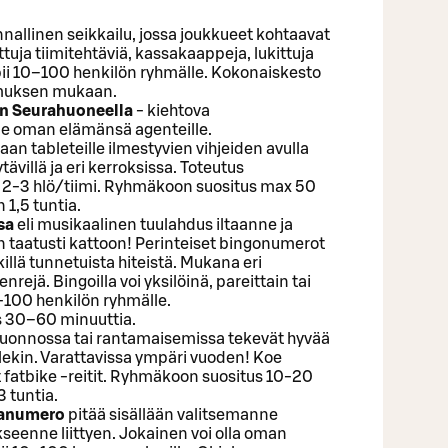
nnallinen seikkailu, jossa joukkueet kohtaavat
ttuja tiimitehtäviä, kassakaappeja, lukittuja
opii 10–100 henkilön ryhmälle. Kokonaiskesto
imuksen mukaan.
n Seurahuoneella
- kiehtova
le oman elämänsä agenteille.
an tableteille ilmestyvien vihjeiden avulla
ytävillä ja eri kerroksissa. Toteutus
s 2-3 hlö/tiimi. Ryhmäkoon suositus max 50
 1,5 tuntia.
sa
eli musikaalinen tuulahdus iltaanne ja
taatusti kattoon! Perinteiset bingonumerot
killä tunnetuista hiteistä. Mukana eri
rejä. Bingoilla voi yksilöinä, pareittain tai
0-100 henkilön ryhmälle.
 30–60 minuuttia.
uonnossa tai rantamaisemissa tekevät hyvää
llekin. Varattavissa ympäri vuoden! Koe
fatbike -reitit. Ryhmäkoon suositus 10-20
 tuntia.
manumero
pitää sisällään valitsemanne
seenne liittyen. Jokainen voi olla oman