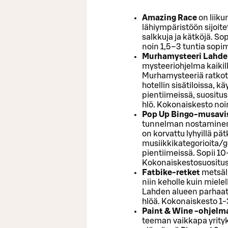
Amazing Race
on liiku
lähiympäristöön sijoite
salkkuja ja kätköjä. S
noin 1,5–3 tuntia sop
Murhamysteeri Lahde
mysteeriohjelma kaikil
Murhamysteeriä ratkota
hotellin sisätiloissa, kä
pientiimeissä, suositu
hlö. Kokonaiskesto noin
Pop Up Bingo-musavi
tunnelman nostaminen 
on korvattu lyhyillä pät
musiikkikategorioita/gen
pientiimeissä. Sopii 1
Kokonaiskestosuositus
Fatbike-retket
metsäl
niin keholle kuin miele
Lahden alueen parhaat 
hlöä. Kokonaiskesto 1-3
Paint & Wine -ohjel
teeman vaikkapa yrityk