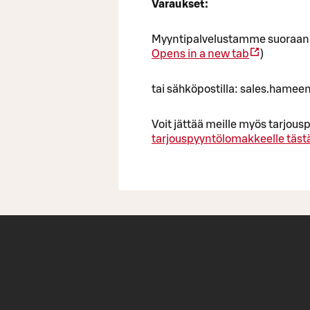
Varaukset:
Myyntipalvelustamme suoraan 
Opens in a new tab
)
tai sähköpostilla: sales.hame
Voit jättää meille myös tarjo
tarjouspyyntölomakkeelle täst