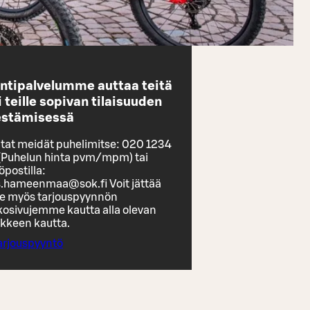
ntipalvelumme auttaa teitä
i teille sopivan tilaisuuden
jestämisessä
itat meidät puhelimitse: 020 1234
(Puhelun hinta pvm/mpm) tai
postilla:
s.hameenmaa@sok.fi Voit jättää
le myös tarjouspyynnön
kosivujemme kautta alla olevan
ikkeen kautta.
arjouspyyntö