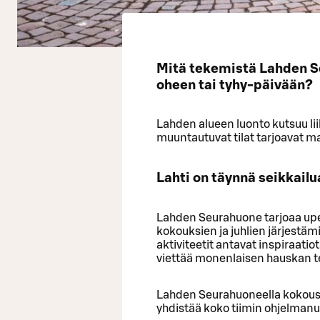
Mitä tekemistä Lahden S
oheen tai tyhy-päivään?
Lahden alueen luonto kutsuu li
muuntautuvat tilat tarjoavat 
Lahti on täynnä seikkail
Lahden Seurahuone tarjoaa upeat
kokouksien ja juhlien järjestä
aktiviteetit antavat inspiraati
viettää monenlaisen hauskan t
Lahden Seurahuoneella kokousp
yhdistää koko tiimin ohjelman