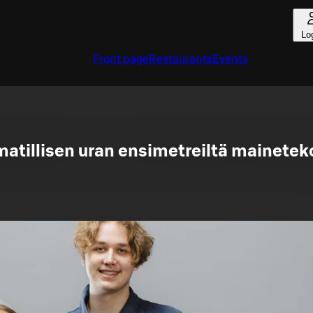
Lo
Front page
Restaurants
Events
tillisen uran ensimetreiltä mainetek