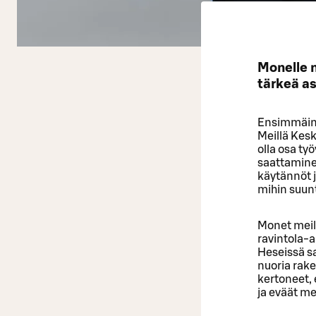
Monelle 
tärkeä as
Ensimmäine
Meillä Kesk
olla osa ty
saattaminen 
käytännöt j
mihin suu
Monet meil
ravintola-al
Heseissä s
nuoria rak
kertoneet,
ja eväät m