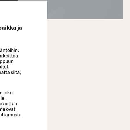
aikka ja
äntöihin.
arkoittaa
loppuun
pitut
atta siitä,
n joko
le.
a auttaa
me ovat
uottamusta