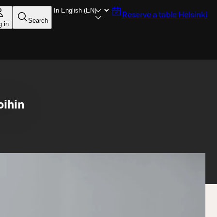
Reserve a table
Helsinki
Search
g in
oihin