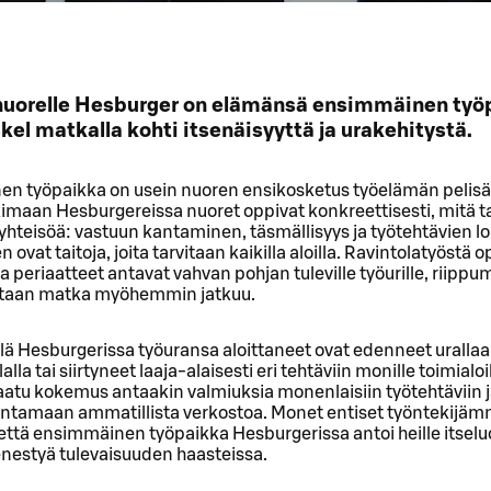
nuorelle Hesburger on elämänsä ensimmäinen työp
kel matkalla kohti itsenäisyyttä ja urakehitystä.
n työpaikka on usein nuoren ensikosketus työelämän pelisä
imaan Hesburgereissa nuoret oppivat konkreettisesti, mitä t
öyhteisöä: vastuun kantaminen, täsmällisyys ja työtehtävien 
ovat taitoja, joita tarvitaan kaikilla aloilla. Ravintolatyöstä o
a periaatteet antavat vahvan pohjan tuleville työurille, riippum
ntaan matka myöhemmin jatkuu.
lä Hesburgerissa työuransa aloittaneet ovat edenneet urallaa
alla tai siirtyneet laaja-alaisesti eri tehtäviin monille toimialoil
aatu kokemus antaakin valmiuksia monenlaisiin työtehtäviin j
entamaan ammatillista verkostoa. Monet entiset työntekijäm
 että ensimmäinen työpaikka Hesburgerissa antoi heille itsel
enestyä tulevaisuuden haasteissa.