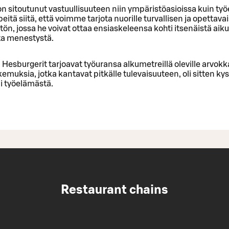
 sitoutunut vastuullisuuteen niin ympäristöasioissa kuin ty
itä siitä, että voimme tarjota nuorille turvallisen ja opettava
ön, jossa he voivat ottaa ensiaskeleensa kohti itsenäistä aiku
ta menestystä.
esburgerit tarjoavat työuransa alkumetreillä oleville arvokk
muksia, jotka kantavat pitkälle tulevaisuuteen, oli sitten k
i työelämästä.
Restaurant chains