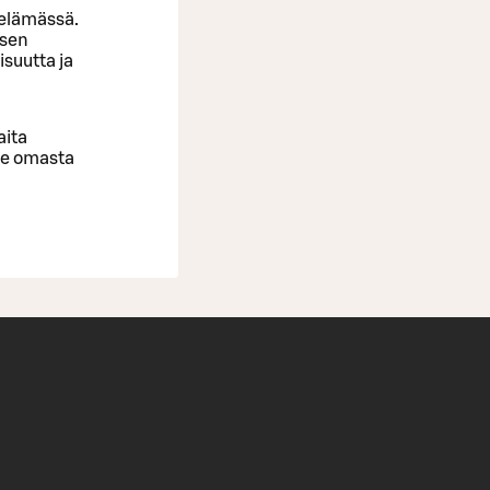
öelämässä.
isen
isuutta ja
aita
yse omasta