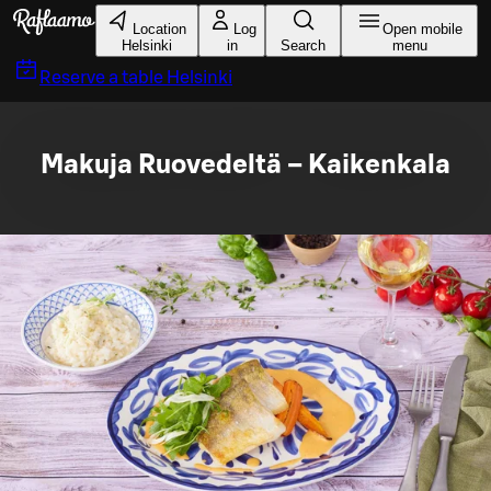
Skip to main content
Location
Log
Open mobile
Helsinki
in
Search
menu
Reserve a table
Helsinki
Makuja Ruovedeltä – Kaikenkala