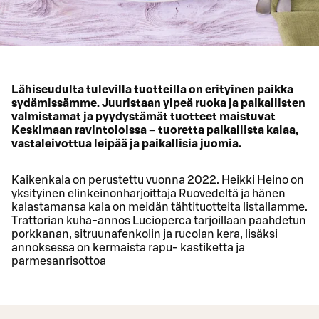
Lähiseudulta tulevilla tuotteilla on erityinen paikka
sydämissämme. Juuristaan ylpeä ruoka ja paikallisten
valmistamat ja pyydystämät tuotteet maistuvat
Keskimaan ravintoloissa – tuoretta paikallista kalaa,
vastaleivottua leipää ja paikallisia juomia.
Kaikenkala on perustettu vuonna 2022. Heikki Heino on
yksityinen elinkeinonharjoittaja Ruovedeltä ja hänen
kalastamansa kala on meidän tähtituotteita listallamme.
Trattorian kuha-annos Lucioperca tarjoillaan paahdetun
porkkanan, sitruunafenkolin ja rucolan kera, lisäksi
annoksessa on kermaista rapu- kastiketta ja
parmesanrisottoa