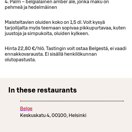
4. Palm – belgialainen amber ale, jonka maku on
pehmeä ja hedelmäinen
Maisteltavien oluiden koko on 1,5 dl. Voit kysyä
tarjoilijalta myös teemaan sopivaa pikkupurtavaa, kuten
juustoja ja simpukoita, oluiden kylkeen.
Hinta 22,80 €/hlö. Tastingin voit ostaa Belgestä, ei vaadi
ennakkovarausta. Ei sisällä henkilökunnan
olutopastusta.
In these restaurants
Belge
Keskuskatu 4, 00100, Helsinki