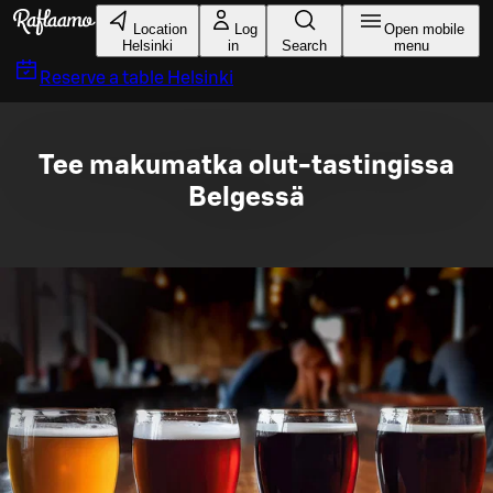
Skip to main content
Location
Log
Open mobile
Helsinki
in
Search
menu
Reserve a table
Helsinki
Tee makumatka olut-tastingissa
Belgessä