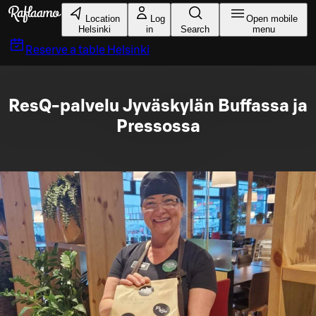
Skip to main content
Location
Log
Open mobile
Helsinki
in
Search
menu
Reserve a table
Helsinki
ResQ-palvelu Jyväskylän Buffassa ja
Pressossa