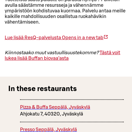
avulla säästämme resursseja ja vähennämme
ympäristöön kohdistuvaa kuormaa. Palvelu antaa meille
kaikille mahdollisuuden osallistua ruokahävikin
vähentämiseen.
Lue lisää ResQ-palvelusta
Opens in a new tab
Kiinnostaako muut vastuullisuustekomme?
Tästä voit
lukea lisää Buffan biovaa’asta
In these restaurants
Pizza & Buffa Seppälä, Jyväskylä
Ahjokatu 7, 40320, Jyväskylä
Presso Seppälä, Jyväskylä