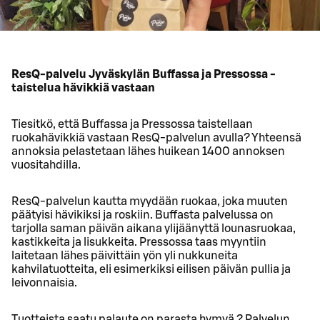
ResQ-palvelu Jyväskylän Buffassa ja Pressossa -
taistelua hävikkiä vastaan
Tiesitkö, että Buffassa ja Pressossa taistellaan
ruokahävikkiä vastaan ResQ-palvelun avulla? Yhteensä
annoksia pelastetaan lähes huikean 1400 annoksen
vuositahdilla.
ResQ-palvelun kautta myydään ruokaa, joka muuten
päätyisi hävikiksi ja roskiin. Buffasta palvelussa on
tarjolla saman päivän aikana ylijäänyttä lounasruokaa,
kastikkeita ja lisukkeita. Pressossa taas myyntiin
laitetaan lähes päivittäin yön yli nukkuneita
kahvilatuotteita, eli esimerkiksi eilisen päivän pullia ja
leivonnaisia.
Tuotteista saatu palaute on parasta hymyä ? Palvelun