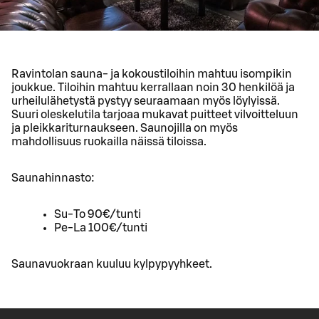
Ravintolan sauna- ja kokoustiloihin mahtuu isompikin
joukkue. Tiloihin mahtuu kerrallaan noin 30 henkilöä ja
urheilulähetystä pystyy seuraamaan myös löylyissä.
Suuri oleskelutila tarjoaa mukavat puitteet vilvoitteluun
ja pleikkariturnaukseen. Saunojilla on myös
mahdollisuus ruokailla näissä tiloissa.
Saunahinnasto:
Su-To 90€/tunti
Pe-La 100€/tunti
Saunavuokraan kuuluu kylpypyyhkeet.