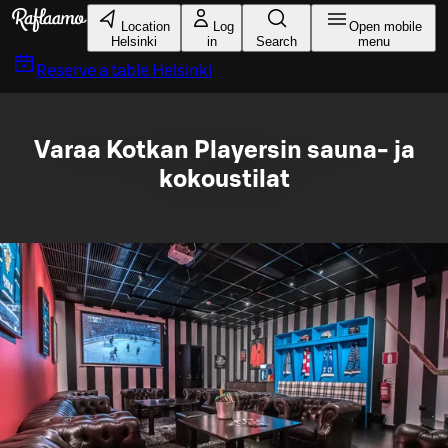
Skip to main content
Location
Log
Open mobile
Helsinki
in
Search
menu
Reserve a table
Helsinki
Varaa Kotkan Playersin sauna- ja
kokoustilat