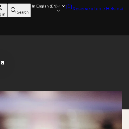
Reserve a table
Helsinki
Search
g in
sa