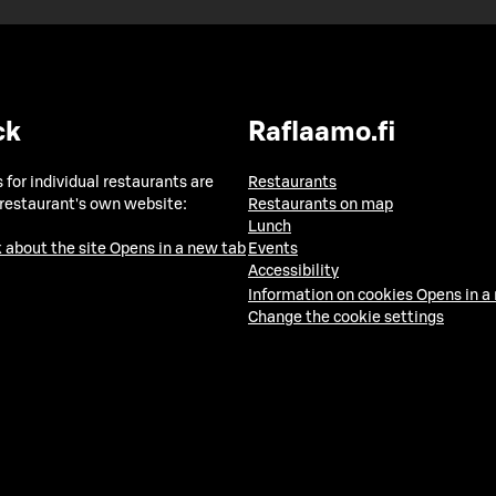
ck
Raflaamo.fi
 for individual restaurants are
Restaurants
 restaurant's own website:
Restaurants on map
Lunch
 about the site
Opens in a new tab
Events
Accessibility
Information on cookies
Opens in a
Change the cookie settings