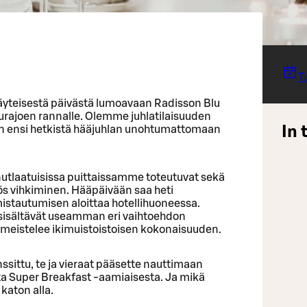
T
yteisestä päivästä lumoavaan Radisson Blu
urajoen rannalle. Olemme juhlatilaisuuden
In 
n ensi hetkistä hääjuhlan unohtumattomaan
utlaatuisissa puittaissamme toteutuvat sekä
ös vihkiminen. Hääpäivään saa heti
mistautumisen aloittaa hotellihuoneessa.
isältävät useamman eri vaihtoehdon
imeistelee ikimuistoistoisen kokonaisuuden.
nssittu, te ja vieraat pääsette nauttimaan
a Super Breakfast -aamiaisesta. Ja mikä
katon alla.