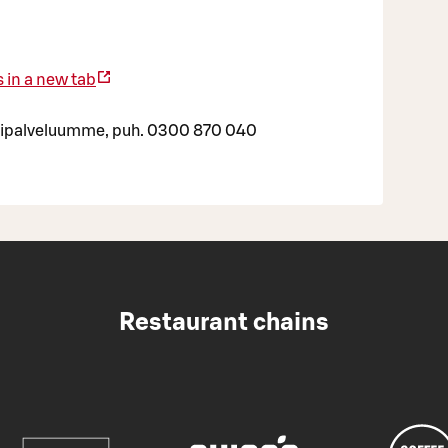
 in a new tab
yntipalveluumme, puh. 0300 870 040
Restaurant chains