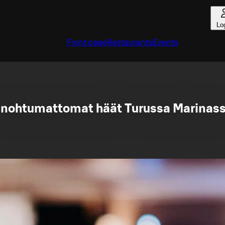
Lo
Front page
Restaurants
Events
nohtumattomat häät Turussa Marinas