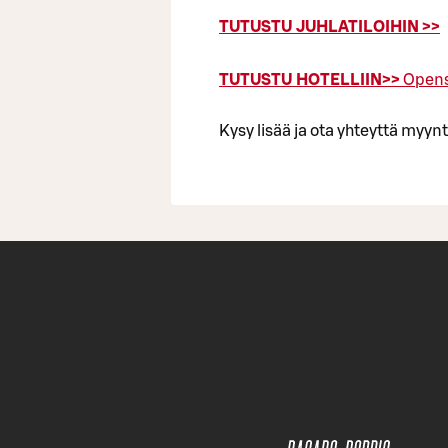
TUTUSTU JUHLATILOIHIN >>
TUTUSTU HOTELLIIN>>
Opens
Kysy lisää ja ota yhteyttä my