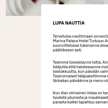
LUPA NAUTTIA
Tervetuloa nauttimaan onnentä
Marina Palace Hotel Turkuun A
suunnittelussa tukenanne aiva
päätökseen asti.
Teemme toiveistanne totta. Ain
hääjuhla että halutessanne my
loistokkuutta, kun päivään val
Taianomaiset hääpakettimme s
tärkeäan päiväänne ja menu vi
Kun illan viimeinen hidas on ta
hyvästä yöunesta ja maukkaast
parasta kaikki tapahtuu saman 