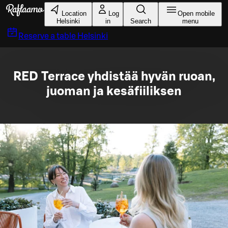
Skip to main content
Location
Log
Open mobile
Helsinki
in
Search
menu
Reserve a table
Helsinki
RED Terrace yhdistää hyvän ruoan,
juoman ja kesäfiiliksen