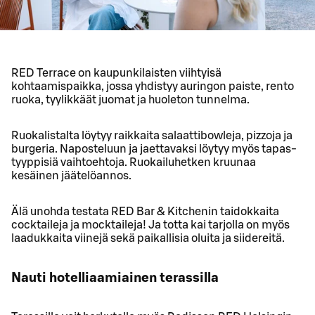
RED Terrace on kaupunkilaisten viihtyisä
kohtaamispaikka, jossa yhdistyy auringon paiste, rento
ruoka, tyylikkäät juomat ja huoleton tunnelma.
Ruokalistalta löytyy raikkaita salaattibowleja, pizzoja ja
burgeria. Naposteluun ja jaettavaksi löytyy myös tapas-
tyyppisiä vaihtoehtoja. Ruokailuhetken kruunaa
kesäinen jäätelöannos.
Älä unohda testata RED Bar & Kitchenin taidokkaita
cocktaileja ja mocktaileja! Ja totta kai tarjolla on myös
laadukkaita viinejä sekä paikallisia oluita ja siidereitä.
Nauti hotelliaamiainen terassilla