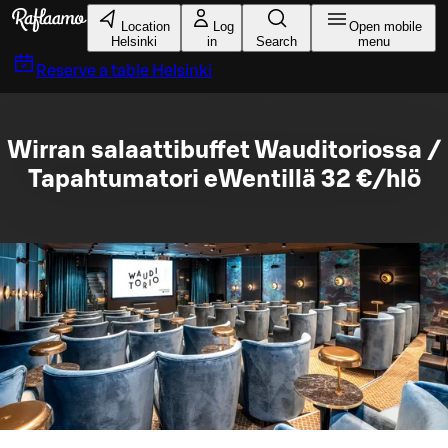
Skip to main content
Location
Log
Open mobile
Helsinki
in
Search
menu
Reserve a table
Helsinki
Wirran salaattibuffet Wauditoriossa /
Tapahtumatori eWentillä 32 €/hlö