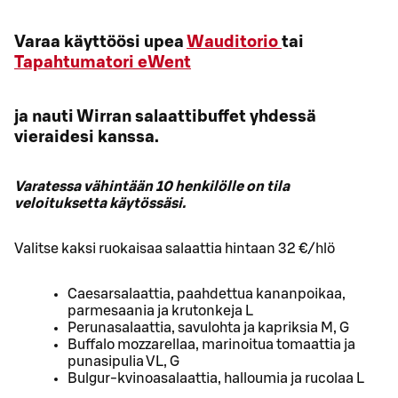
Varaa käyttöösi upea
Wauditorio
tai
Tapahtumatori eWent
ja nauti Wirran salaattibuffet yhdessä
vieraidesi kanssa.
Varatessa vähintään 10 henkilölle on tila
veloituksetta käytössäsi.
Valitse kaksi ruokaisaa salaattia hintaan 32 €/hlö
Caesarsalaattia, paahdettua kananpoikaa,
parmesaania ja krutonkeja L
Perunasalaattia, savulohta ja kapriksia M, G
Buffalo mozzarellaa, marinoitua tomaattia ja
punasipulia VL, G
Bulgur-kvinoasalaattia, halloumia ja rucolaa L