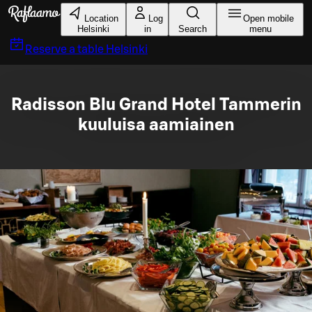
Skip to main content
Location
Log
Open mobile
Helsinki
in
Search
menu
Reserve a table
Helsinki
Radisson Blu Grand Hotel Tammerin
kuuluisa aamiainen