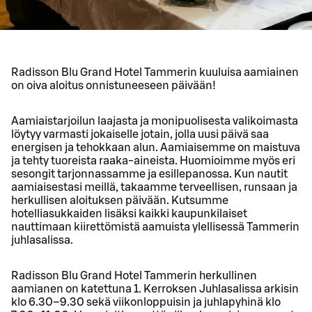
Radisson Blu Grand Hotel Tammerin kuuluisa aamiainen
on oiva aloitus onnistuneeseen päivään!
Aamiaistarjoilun laajasta ja monipuolisesta valikoimasta
löytyy varmasti jokaiselle jotain, jolla uusi päivä saa
energisen ja tehokkaan alun. Aamiaisemme on maistuva
ja tehty tuoreista raaka-aineista. Huomioimme myös eri
sesongit tarjonnassamme ja esillepanossa. Kun nautit
aamiaisestasi meillä, takaamme terveellisen, runsaan ja
herkullisen aloituksen päivään. Kutsumme
hotelliasukkaiden lisäksi kaikki kaupunkilaiset
nauttimaan kiirettömistä aamuista ylellisessä Tammerin
juhlasalissa.
Radisson Blu Grand Hotel Tammerin herkullinen
aamianen on katettuna 1. Kerroksen Juhlasalissa arkisin
klo 6.30–9.30 sekä viikonloppuisin ja juhlapyhinä klo