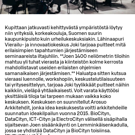
Kupittaan jatkuvasti kehittyvästä ympäristöstä löytyy
niin yrityksiä, korkeakouluja, Suomen suurin
kaupunkipuisto kuin urheilukeskuksiakin. Lähinaapuri
Vierailu- ja innovaatiokeskus Joki tarjoaa puitteet mitä
erilaisimpien tapahtumien järjestämiseen
seminaareista iltajuhliin. **Joen 1400 neliömetrin tiloihin
mahtuu yli tuhat vierasta ja kiinteistön kolme kerrosta
mahdollistavat useiden erilaisten ohjelmien
samanaikaisen järjestämisen.** Haluatpa sitten kutsua
vieraasi luennolle, workshopiin, keskustelutilaisuuteen
tai yritysesittelyyn, tarjoaa Joki tyylikkäät puitteet näihin
kaikkiin, vieläpä yhtäaikaisesti. Voit varata käyttöösi
yksittäisiä tiloja tai tarpeen mukaan vaikka koko
keskuksen. Keskuksen on suunnitellut Arosuo
Arkkitehdit, jonka idea keskuksesta voitti arkkitehdeille
suunnatun ideakilpailun vuonna 2015. BioCityn,
DataCityn, ICT-Cityn ja ElectroCityn välisellä sisäpihalla
sijaitsevan Joen sisäänkäynti on Lemminkäisenkadulla,
jossa se yhdistää DataCityn ja BioCityn toisiinsa.