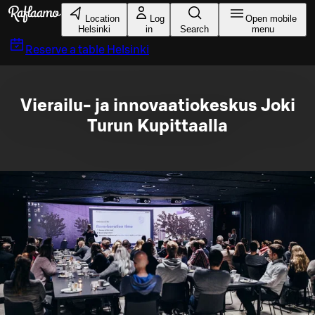
Skip to main content
Location
Log
Open mobile
Helsinki
in
Search
menu
Reserve a table
Helsinki
Vierailu- ja innovaatiokeskus Joki
Turun Kupittaalla