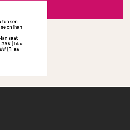
a tuo sen
a se on ihan
pian saat
. ### [Tilaa
## [Tilaa
)