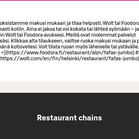
oksistamme makusi mukaan ja tilaa helposti. Wolt tai Foodor
asti kotiin. Aina ei jaksa tai voi kokata tai lähteä syömään – j
loin Wolt tai Foodora avuksesi. Meillä ovat molemmat palvelut
säsi. Klikkaa alta tilaukseen, valitse ruoka makusi mukaan ja 
nä kotiovellesi. Voit tilata ruoan myös läheiselle tai ystävälle
 »](https://www.foodora.fi/restaurant/alzn/fafas-jumbo) #
](https://wolt.com/en/fin/helsinki/restaurant/fafas-jumbo
Restaurant chains