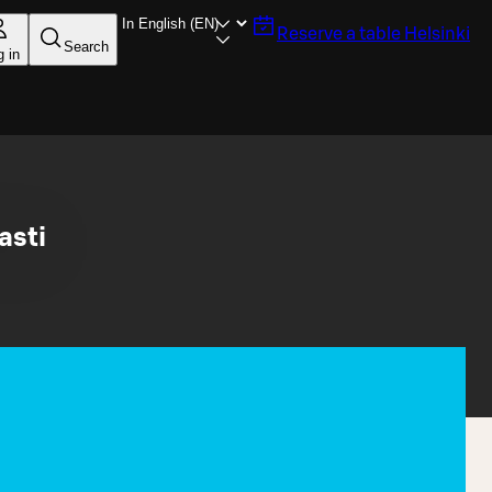
Reserve a table
Helsinki
Search
g in
asti