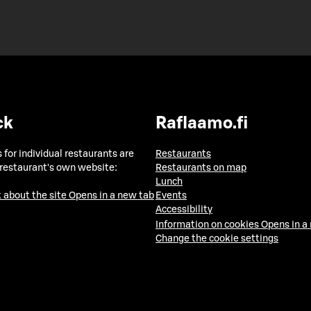
ck
Raflaamo.fi
 for individual restaurants are
Restaurants
 restaurant's own website:
Restaurants on map
Lunch
 about the site
Opens in a new tab
Events
Accessibility
Information on cookies
Opens in a
Change the cookie settings