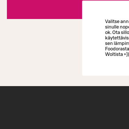
Valitse ann
sinulle nope
ok. Ota sil
käytettävis
sen lämpimä
Foodorasta
Woltista »