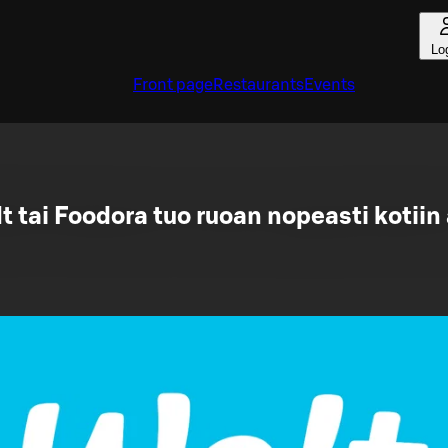
Lo
Front page
Restaurants
Events
t tai Foodora tuo ruoan nopeasti kotiin 