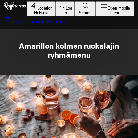
Skip to main content
Location
Log
Open mobile
Helsinki
in
Search
menu
Reserve a table
Helsinki
Amarillon kolmen ruokalajin
ryhmämenu