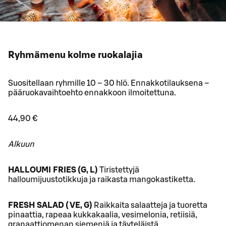
Ryhmämenu kolme ruokalajia
Suositellaan ryhmille 10 – 30 hlö. Ennakkotilauksena –
pääruokavaihtoehto ennakkoon ilmoitettuna.
44,90 €
Alkuun
HALLOUMI FRIES (G, L)
Tiristettyjä
halloumijuustotikkuja ja raikasta mangokastiketta.
FRESH SALAD ( VE, G)
Raikkaita salaatteja ja tuoretta
pinaattia, rapeaa kukkakaalia, vesimelonia, retiisiä,
granaattiomenan siemeniä ja täyteläistä