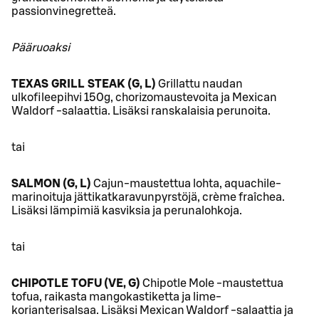
passionvinegretteä.
Pääruoaksi
TEXAS GRILL STEAK (G, L)
Grillattu naudan
ulkofileepihvi 150g, chorizomaustevoita ja Mexican
Waldorf -salaattia. Lisäksi ranskalaisia perunoita.
tai
SALMON (G, L)
Cajun-maustettua lohta, aquachile-
marinoituja jättikatkaravunpyrstöjä, crème fraîchea.
Lisäksi lämpimiä kasviksia ja perunalohkoja.
tai
CHIPOTLE TOFU (VE, G)
Chipotle Mole -maustettua
tofua, raikasta mangokastiketta ja lime-
korianterisalsaa. Lisäksi Mexican Waldorf -salaattia ja