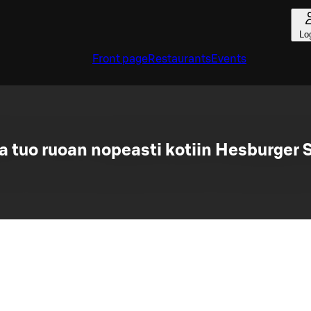
Lo
Front page
Restaurants
Events
a tuo ruoan nopeasti kotiin Hesburger S