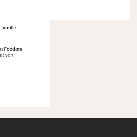
 sinulle
oin Foodora
aat sen