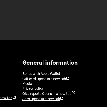
General information
Bonus with Apple Wallet
Gift card
Opens in a new tab
Media
Privacy policy
Oiva reports
Opens in a new tab
 new tab
Jobs
Opens in a new tab