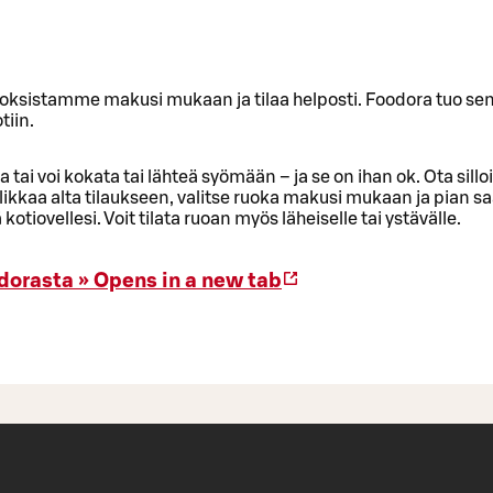
oksistamme makusi mukaan ja tilaa helposti. Foodora tuo sen
tiin.
sa tai voi kokata tai lähteä syömään – ja se on ihan ok. Ota sill
likkaa alta tilaukseen, valitse ruoka makusi mukaan ja pian s
otiovellesi. Voit tilata ruoan myös läheiselle tai ystävälle.
dorasta »
Opens in a new tab