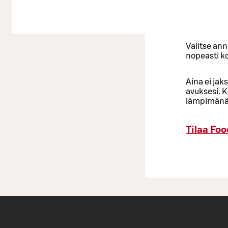
Valitse ann
nopeasti ko
Aina ei jak
avuksesi. K
lämpimänä k
Tilaa Foo