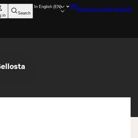
Reserve a table
Helsinki
Search
g in
ellosta