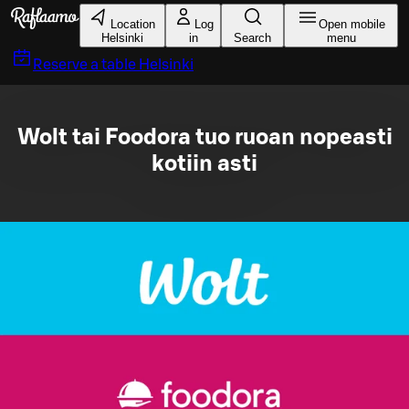
Skip to main content
Location
Log
Open mobile
Helsinki
in
Search
menu
Reserve a table
Helsinki
Wolt tai Foodora tuo ruoan nopeasti
kotiin asti