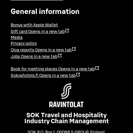
General information
Bonus with Apple Wallet
Gift card
Opens in a new tab
Media
Privacy policy
Oiva reports
Opens in a new tab
Jobs
Opens in a new tab
Book for meeting places
Opens in a new tab
Sokoshotels.fi
Opens in a new tab
SOK Travel and Hospitality
Industry Chain Management
SOK P.O. Box 1, 00088 S GROUP, Finland
,