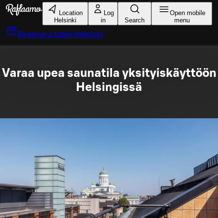
Skip to main content
Location
Log
Open mobile
Helsinki
in
Search
menu
Reserve a table
Helsinki
Varaa upea saunatila yksityiskäyttöön
Helsingissä