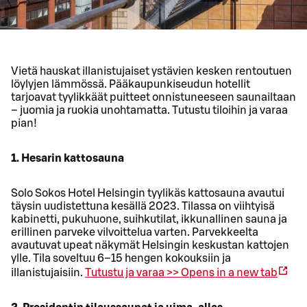
Vietä hauskat illanistujaiset ystävien kesken rentoutuen
löylyjen lämmössä. Pääkaupunkiseudun hotellit
tarjoavat tyylikkäät puitteet onnistuneeseen saunailtaan
– juomia ja ruokia unohtamatta. Tutustu tiloihin ja varaa
pian!
1. Hesarin kattosauna
Solo Sokos Hotel Helsingin tyylikäs kattosauna avautui
täysin uudistettuna kesällä 2023. Tilassa on viihtyisä
kabinetti, pukuhuone, suihkutilat, ikkunallinen sauna ja
erillinen parveke vilvoittelua varten. Parvekkeelta
avautuvat upeat näkymät Helsingin keskustan kattojen
ylle. Tila soveltuu 6–15 hengen kokouksiin ja
illanistujaisiin.
Tutustu ja varaa >>
Opens in a new tab