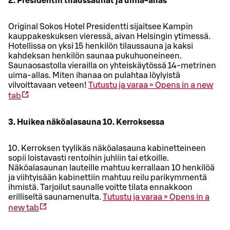
2. Presidentin tilaussaunat ja uima-allas
Original Sokos Hotel Presidentti sijaitsee Kampin
kauppakeskuksen vieressä, aivan Helsingin ytimessä.
Hotellissa on yksi 15 henkilön tilaussauna ja kaksi
kahdeksan henkilön saunaa pukuhuoneineen.
Saunaosastolla vierailla on yhteiskäytössä 14-metrinen
uima-allas. Miten ihanaa on pulahtaa löylyistä
vilvoittavaan veteen!
Tutustu ja varaa »
Opens in a new
tab
3. Huikea näköalasauna 10. Kerroksessa
10. Kerroksen tyylikäs näköalasauna kabinetteineen
sopii loistavasti rentoihin juhliin tai etkoille.
Näköalasaunan lauteille mahtuu kerrallaan 10 henkilöä
ja viihtyisään kabinettiin mahtuu reilu parikymmentä
ihmistä. Tarjoilut saunalle voitte tilata ennakkoon
erilliseltä saunamenulta.
Tutustu ja varaa »
Opens in a
new tab