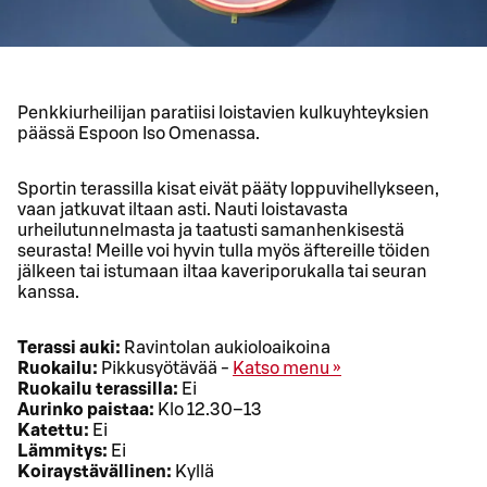
Penkkiurheilijan paratiisi loistavien kulkuyhteyksien
päässä Espoon Iso Omenassa.
Sportin terassilla kisat eivät pääty loppuvihellykseen,
vaan jatkuvat iltaan asti. Nauti loistavasta
urheilutunnelmasta ja taatusti samanhenkisestä
seurasta! Meille voi hyvin tulla myös äftereille töiden
jälkeen tai istumaan iltaa kaveriporukalla tai seuran
kanssa.
Terassi auki:
Ravintolan aukioloaikoina
Ruokailu:
Pikkusyötävää -
Katso menu »
Ruokailu terassilla:
Ei
Aurinko paistaa:
Klo 12.30–13
Katettu:
Ei
Lämmitys:
Ei
Koiraystävällinen:
Kyllä