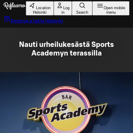
Skip to main content
Location
Log
Open mobile
Helsinki
in
Search
menu
Reserve a table
Helsinki
Nauti urheilukesästä Sports
Academyn terassilla