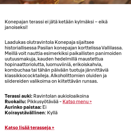
Konepajan terassi ei jätä ketään kylmäksi – eikä
janoiseksi!
Laadukas olutravintola Konepaja sijaitsee
historiallisessa Pasilan konepajan korttelissa Vallilassa.
Meillä voit nauttia esimerkiksi paikallisten panimoiden
uutuusmakuja, kauden hedelmillä maustettua
hopinaattoriolutta, luomuviiniä, erikoiskahvia,
kombuchaa tai tähän päivään tuotuja jännittäviä
klassikkococktaileja. Alkoholittomien oluiden ja
siidereiden valikoima on kiitettävän runsas.
Terassi auki:
Ravintolan aukioloaikoina
Ruokailu:
Pikkusyötävää -
Katso menu »
Aurinko paistaa:
Ei
Koiraystävällinen
: Kyllä
Katso lisää terasseja »