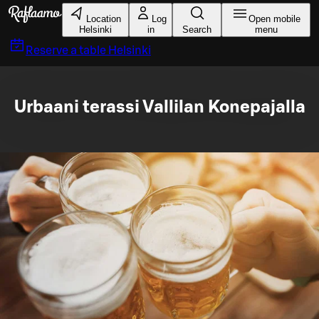
Skip to main content
Location
Log
Open mobile
Helsinki
in
Search
menu
Reserve a table
Helsinki
Urbaani terassi Vallilan Konepajalla