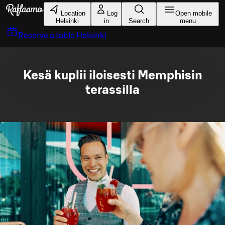
Skip to main content
Location
Log
Open mobile
Helsinki
in
Search
menu
Reserve a table
Helsinki
Kesä kuplii iloisesti Memphisin
terassilla