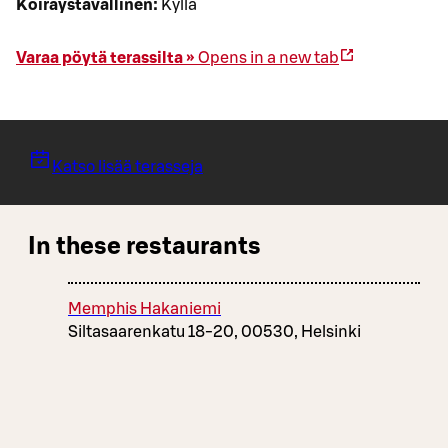
Koiraystävällinen:
Kyllä
Varaa pöytä terassilta »
Opens in a new tab
Katso lisää terasseja
In these restaurants
Memphis Hakaniemi
Siltasaarenkatu 18-20, 00530, Helsinki