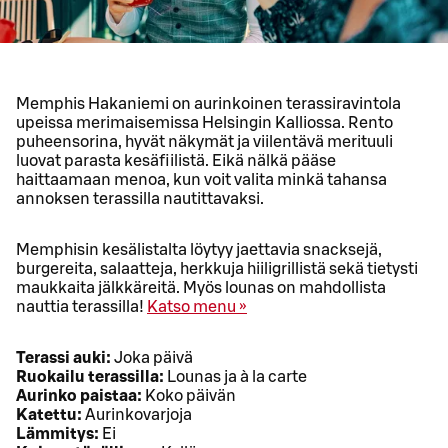
Memphis Hakaniemi on aurinkoinen terassiravintola
upeissa merimaisemissa Helsingin Kalliossa. Rento
puheensorina, hyvät näkymät ja viilentävä merituuli
luovat parasta kesäfiilistä. Eikä nälkä pääse
haittaamaan menoa, kun voit valita minkä tahansa
annoksen terassilla nautittavaksi.
Memphisin kesälistalta löytyy jaettavia snacksejä,
burgereita, salaatteja, herkkuja hiiligrillistä sekä tietysti
maukkaita jälkkäreitä. Myös lounas on mahdollista
nauttia terassilla!
Katso menu »
Terassi auki:
Joka päivä
Ruokailu terassilla:
Lounas ja à la carte
Aurinko paistaa:
Koko päivän
Katettu:
Aurinkovarjoja
Lämmitys:
Ei