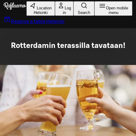
Skip to main content
Location
Log
Open mobile
Helsinki
in
Search
menu
Reserve a table
Helsinki
Rotterdamin terassilla tavataan!