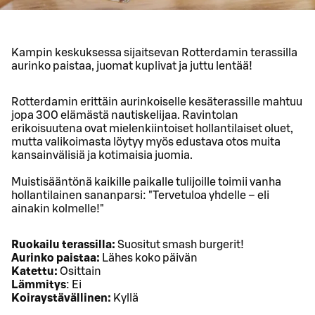
Kampin keskuksessa sijaitsevan Rotterdamin terassilla
aurinko paistaa, juomat kuplivat ja juttu lentää!
Rotterdamin erittäin aurinkoiselle kesäterassille mahtuu
jopa 300 elämästä nautiskelijaa. Ravintolan
erikoisuutena ovat mielenkiintoiset hollantilaiset oluet,
mutta valikoimasta löytyy myös edustava otos muita
kansainvälisiä ja kotimaisia juomia.
Muistisääntönä kaikille paikalle tulijoille toimii vanha
hollantilainen sananparsi: "Tervetuloa yhdelle – eli
ainakin kolmelle!"
Ruokailu terassilla:
Suositut smash burgerit!
Aurinko paistaa:
Lähes koko päivän
Katettu:
Osittain
Lämmitys
: Ei
Koiraystävällinen:
Kyllä