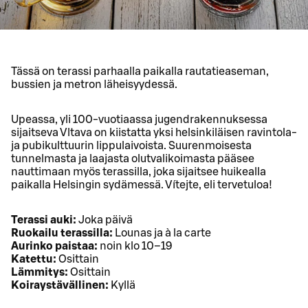
Tässä on terassi parhaalla paikalla rautatieaseman,
bussien ja metron läheisyydessä.
Upeassa, yli 100-vuotiaassa jugendrakennuksessa
sijaitseva Vltava on kiistatta yksi helsinkiläisen ravintola-
ja pubikulttuurin lippulaivoista. Suurenmoisesta
tunnelmasta ja laajasta olutvalikoimasta pääsee
nauttimaan myös terassilla, joka sijaitsee huikealla
paikalla Helsingin sydämessä. Vítejte, eli tervetuloa!
Terassi auki:
Joka päivä
Ruokailu terassilla:
Lounas ja à la carte
Aurinko paistaa:
noin klo 10–19
Katettu:
Osittain
Lämmitys:
Osittain
Koiraystävällinen:
Kyllä