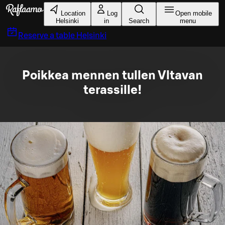
Skip to main content
Location
Log
Open mobile
Helsinki
in
Search
menu
Reserve a table
Helsinki
Poikkea mennen tullen Vltavan
terassille!