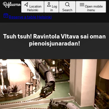
Skip to main content
Location
Log
Open mobile
Helsinki
in
Search
menu
Reserve a table
Helsinki
Tsuh tsuh! Ravintola Vltava sai oman
pienoisjunaradan!