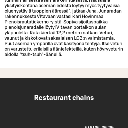
tunnelmallisesta asemarakennuksesta. Hauskana
yksityiskohtana aseman edestä löytyy myös tyytyväisiä
oluenystäviä tuoppien ääressä", jatkaa Juha. Junaradan
rakennuksesta Vltavaan vastasi Kari Hovinmaa
Pienoisrautatiekerho ry:stä. Sopiva sijoituspaikka
pienoisjunaradalle löytyi Vltavan portaikon aulan
yläpuolelta. Rata kiertää 12,2 metrin matkan. Veturi,
vaunut ja kiskot ovat saksalaisen LGB:n valmistamia.
Puut aseman ympärillä ovat käsityönä tehtyjä. Itse veturi
on varustettu erilaisilla ääniefekteillä, kuten höyryveturin
aidolla "tsuh-tsuh"-äänellä.
Restaurant chains