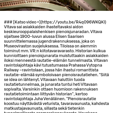
### [Katso video »](https://youtu.be/R4q096WKQKI)
Vltava sai asiakkaiden ihasteltavaksi aidon
keskieurooppalaishenkisen pienoisjunaradan. Vltava
sijaitsee 1900-luvun alussa Elisen Saarisen
suunnittelemassa jugendrakennuksessa, joka on
Museoviraston suojeluksessa. Tiloissa on aiemmin
toiminut mm. VR:n kiitotavaravarasto. Historian kulkua
kunnioittaen pienoisjunarata muistuttaakin asiakkaiden
iloksi menneestä rautatie-elämän tunnelmasta. Vltavan
ravintolajohtaja kävi tutustumassa Prahassa Vytopna
Railway –ravintolaan, jossa hän ihastui romanttista
rautatie-elämää symboloivaan pienoisrautatiehen. "Siitä
se idea on lähtenyt. Vltavaan haluttiin tuoda
rautatietunnelmaa, ja junarata tuntui heti Vltavaan
sopivalta. Varsinkin ottaen huomioon rakennuksen
rautatietoimintaan liittyvän historian", kertoo
ravintolajohtaja Juha Venäläinen. "Pienoisrautatie
koostuu näyttävästä veturista, tavaravaunusta, kahdesta
matkustajavaunusta, sillasta sekä tietenkin