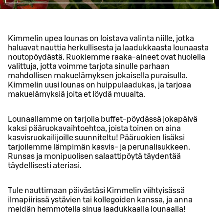
Kimmelin upea lounas on loistava valinta niille, jotka
haluavat nauttia herkullisesta ja laadukkaasta lounaasta
noutopöydästä. Ruokiemme raaka-aineet ovat huolella
valittuja, jotta voimme tarjota sinulle parhaan
mahdollisen makuelämyksen jokaisella puraisulla.
Kimmelin uusi lounas on huippulaadukas, ja tarjoaa
makuelämyksiä joita et löydä muualta.
Lounaallamme on tarjolla buffet-pöydässä jokapäivä
kaksi pääruokavaihtoehtoa, joista toinen on aina
kasvisruokailijoille suunniteltu! Pääruokien lisäksi
tarjoilemme lämpimän kasvis- ja perunalisukkeen.
Runsas ja monipuolisen salaattipöytä täydentää
täydellisesti ateriasi.
Tule nauttimaan päivästäsi Kimmelin viihtyisässä
ilmapiirissä ystävien tai kollegoiden kanssa, ja anna
meidän hemmotella sinua laadukkaalla lounaalla!