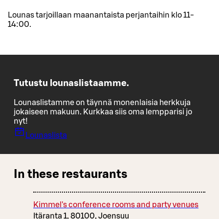
Lounas tarjoillaan maanantaista perjantaihin klo 11-
14:00.
Tutustu lounaslistaamme.
Lounaslistamme on täynnä monenlaisia herkkuja
jokaiseen makuun. Kurkkaa siis oma lempparisi jo
nyt!
Lounaslista
In these restaurants
Kimmel's conference rooms and party venues
Itäranta 1, 80100, Joensuu