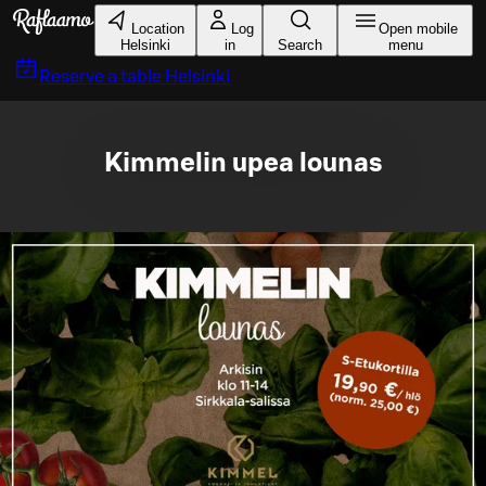
Skip to main content
Location
Log
Open mobile
Helsinki
in
Search
menu
Reserve a table
Helsinki
Kimmelin upea lounas