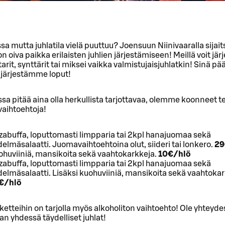
ssa mutta juhlatila vielä puuttuu? Joensuun Niinivaaralla sijai
 oiva paikka erilaisten juhlien järjestämiseen! Meillä voit jär
tarit, synttärit tai miksei vaikka valmistujaisjuhlatkin! Sinä pä
 järjestämme loput!
ssa pitää aina olla herkullista tarjottavaa, olemme koonneet t
aihtoehtoja!
zabuffa, loputtomasti limpparia tai 2kpl hanajuomaa sekä
elmäsalaatti. Juomavaihtoehtoina olut, siideri tai lonkero.
29
ohuviiniä, mansikoita sekä vaahtokarkkeja.
10€/hlö
zabuffa, loputtomasti limpparia tai 2kpl hanajuomaa sekä
elmäsalaatti. Lisäksi kuohuviiniä, mansikoita sekä vaahtokar
€/hlö
ketteihin on tarjolla myös alkoholiton vaihtoehto! Ole yhteyde
an yhdessä täydelliset juhlat!