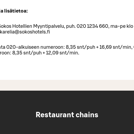
a lisätietoa:
okos Ho­tel­lien Myyn­ti­pal­ve­lu, puh. 020 1234 660, ma-pe klo
.karelia@sokoshotels.fi
inta 020-al­kui­seen nu­me­roon: 8,35 snt/puh + 16,69 snt/min, 
­roon: 8,35 snt/puh + 12,09 snt/min.
Restaurant chains