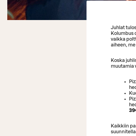
Juhlat tulo
Kolumbus on
vaikka polt
aiheen, me
Koska juhli
muutamia v
Piz
hed
Ku
Piz
hed
39
Kaikkiin pa
suunnitella