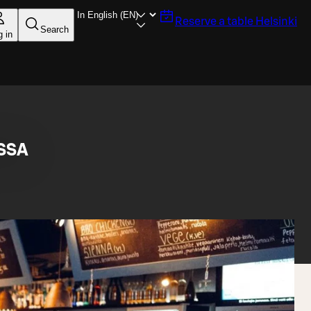
Reserve a table
Helsinki
Search
g in
SSA