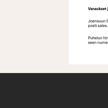
Varaukset j
Joen­suun S
posti sales
Pu­he­lun h
seen nu­me