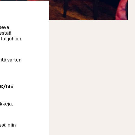
tseva
jestää
ätät juhlan
eitä varten
€/hlö
kkeja.
ssä niin