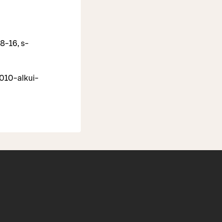
 8-16, s-
010-al­kui­