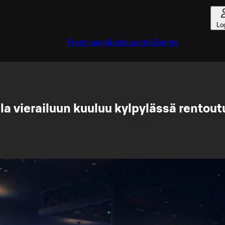
Lo
Front page
Restaurants
Events
a vierailuun kuuluu kylpylässä rentou