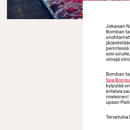
Jokaisen N
Bomban tal
unohtamatta
järjestetää
perinteisiä
sovi sinull
viinejä vii
Bomban tal
Spa Bomb
kylpylää on
erilaisia s
mieleinen! 
upean Pieli
Tervetuloa