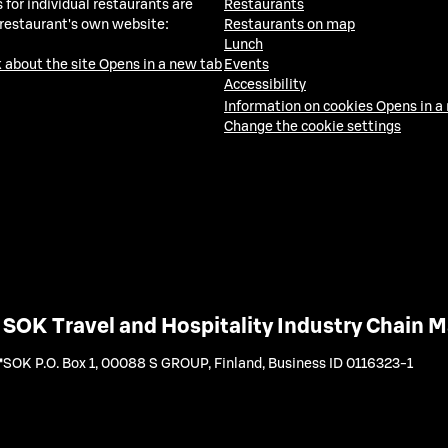
 for individual restaurants are
Restaurants
 restaurant's own website:
Restaurants on map
Lunch
 about the site
Opens in a new tab
Events
Accessibility
Information on cookies
Opens in a
Change the cookie settings
SOK Travel and Hospitality Industry Chain
SOK P.O. Box 1, 00088 S GROUP, Finland
,
Business ID 0116323-1