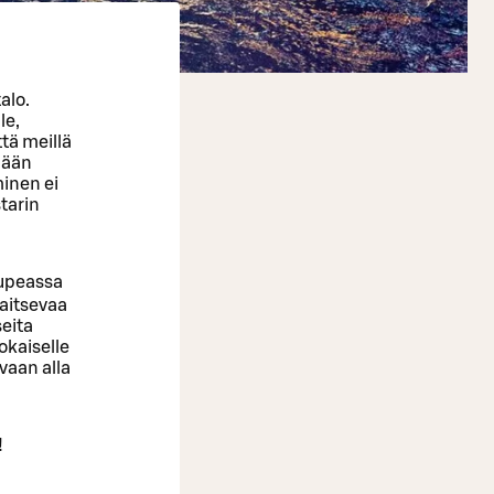
alo.
le,
tä meillä
mään
minen ei
tarin
 upeassa
jaitsevaa
seita
okaiselle
vaan alla
!