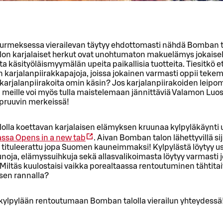
urmeksessa vierailevan täytyy ehdottomasti nähdä Bomban t
on karjalaiset herkut ovat unohtumaton makuelämys jokaisel
 käsityöläismyymälän upeita paikallisia tuotteita. Tiesitkö et
n karjalanpiirakkapajoja, joissa jokainen varmasti oppii teke
 karjalanpiirakoita omin käsin? Jos karjalanpiirakoiden leipo
e, meille voi myös tulla maistelemaan jännittäviä Valamon Luos
nipruuvin merkeissä!
olla koettavan karjalaisen elämyksen kruunaa kylpyläkäynti
assa
Opens in a new tab
. Aivan Bomban talon lähettyvillä si
 tituleerattu jopa Suomen kauneimmaksi! Kylpylästä löytyy u
aunoja, elämyssuihkuja sekä allasvalikoimasta löytyy varmasti j
Miltäs kuulostaisi vaikka porealtaassa rentoutuminen tähtitai
sen rannalla?
 kylpylään rentoutumaan Bomban talolla vierailun yhteydessä