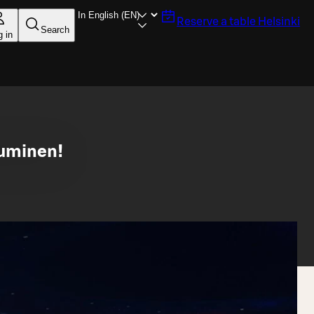
Reserve a table
Helsinki
Search
g in
tuminen!