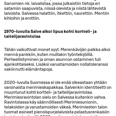
Sanomien nk. laivalistaa, jossa julkaistiin tietoja eri
satamiin saapuvista, niissä olevista ja niistä lähtevistä
laivoista. Salvessa halattiin, itkettiin, naurettiin. Mentiin
kihloihin ja erottiin.
1970-luvulla Salve alkoi lipua kohti kortteli- ja
taitelijaravintolaa
Tähän vaikuttivat monet syyt. Merenkävijän palkka alkoi
mennä pankkiin, kuten muillakin työntekijöillä.
Perheellistyminen ja oman asunnon ostaminen tuli
ajankohtaiseksi. Lisäksi varustamoiden nollatoleranssi
vakiinnutti elämäntapoja.
2020-luvulla Suomessa ei ole enää oikeastaan yhtään
varsinaista merimieskapakkaa. Salvenkin identiteetti on
muuntunut kohti kortteli- ja taiteilijaravintolaa.
Merimiesravintolan sielu on Salvessa kuitenkin vahva.
Ravintolassa käy säännöllisesti Merimiesunionin,
telakoiden ja varustamoiden väkeä. Merimiesten talon
tuomat esineet pienoispurjelaivoista pelastusrenkaisiin