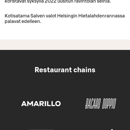
koristavat syksyllä 2022 uusitun ravintolan seiniä.
Kotisatama Salven valot Helsingin Hietalahdenrannassa
palavat edelleen.
Restaurant chains