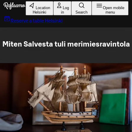
Skip to main content
Location
Log
Open mobile
Helsinki
in
Search
menu
Reserve a table
Helsinki
Miten Salvesta tuli merimiesravintola