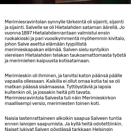
Merimiesravintolan synnylle tärkeintä oli sijainti, sijainti
ja sijainti. Salvelle se oli Hietalahden sataman äärellä. Jo
vuonna 1897 Hietalahdenrantaan valmistui ensin
ruokakioski ja pari vuosikymmentä myöhemmin kivitalo,
johon Salve asettui elämään tyypillistä
merimieskapakan elämää. Salven sielu syntyikin
viereisen Hietalahden telakan taukoamattomasta työstä
ja merimiehen kaipuusta kotisatamaan.
Merimieskin oli ihminen, ja tarvitsi katon päänsä päälle
vapaalla ollessaan. Kaikilla ei ollut omaa kotia tai se oli
matkan päässä sisämaassa. Tyttöystäviä ja lapsia
kuitenkin oli, ja jossakin heitä piti tavata.
Merimiesravintola Salvesta tuli näin Merimieskirkon
maallisempi versio, merimiesten toinen koti.
Naisia lastenrattaineen alkoikin saapua Salveen tuntia
ennen laivojen saapumista. Ja kyllä heitä odotettiinkin.
Naiset lukivat Salven pöydässä tarkkaan Helsingin