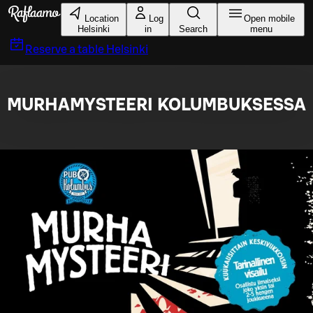
Skip to main content
Location
Log
Open mobile
Helsinki
in
Search
menu
Reserve a table
Helsinki
MURHAMYSTEERI KOLUMBUKSESSA