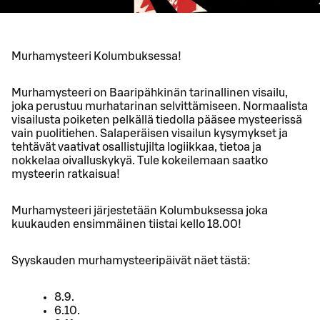
Murhamysteeri Kolumbuksessa!
Murhamysteeri on Baaripähkinän tarinallinen visailu,
joka perustuu murhatarinan selvittämiseen. Normaalista
visailusta poiketen pelkällä tiedolla pääsee mysteerissä
vain puolitiehen. Salaperäisen visailun kysymykset ja
tehtävät vaativat osallistujilta logiikkaa, tietoa ja
nokkelaa oivalluskykyä. Tule kokeilemaan saatko
mysteerin ratkaisua!
Murhamysteeri järjestetään Kolumbuksessa joka
kuukauden ensimmäinen tiistai kello 18.00!
Syyskauden murhamysteeripäivät näet tästä:
8.9.
6.10.