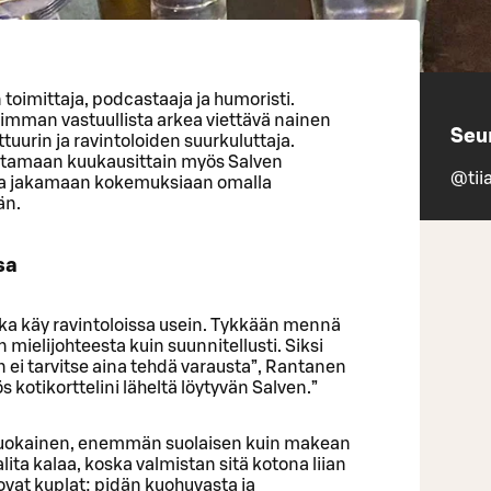
 toimittaja, podcastaaja ja humoristi.
simman vastuullista arkea viettävä nainen
Seu
tuurin ja ravintoloiden suurkuluttaja.
ttamaan kuukausittain myös Salven
@tii
– ja jakamaan kokemuksiaan omalla
än.
sa
joka käy ravintoloissa usein. Tykkään mennä
ielijohteesta kuin suunnitellusti. Siksi
in ei tarvitse aina tehdä varausta”, Rantanen
s kotikorttelini läheltä löytyvän Salven.”
iruokainen, enemmän suolaisen kuin makean
lita kalaa, koska valmistan sitä kotona liian
ovat kuplat: pidän kuohuvasta ja