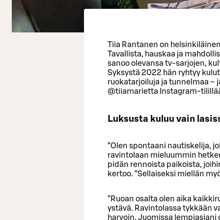
Tiia Rantanen on helsinkiläinen
Tavallista, hauskaa ja mahdolli
sanoo olevansa tv-sarjojen, kult
Syksystä 2022 hän ryhtyy kulu
ruokatarjoiluja ja tunnelmaa 
@tiiamarietta Instagram-tilillä
Luksusta kuluu vain lasis
”Olen spontaani nautiskelija, 
ravintolaan mieluummin hetken m
pidän rennoista paikoista, joih
kertoo. ”Sellaiseksi miellän myö
”Ruoan osalta olen aika kaikk
ystävä. Ravintolassa tykkään va
harvoin. Juomissa lempiasiani 