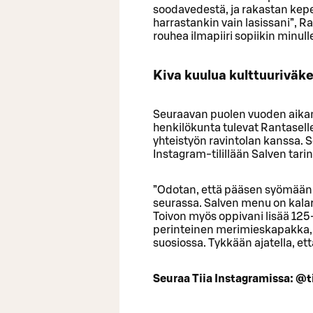
soodavedestä, ja rakastan kepe
harrastankin vain lasissani”, 
rouhea ilmapiiri sopiikin minull
Kiva kuulua kulttuuriväk
Seuraavan puolen vuoden aikana
henkilökunta tulevat Rantasell
yhteistyön ravintolan kanssa. 
Instagram-tilillään Salven tari
”Odotan, että pääsen syömään 
seurassa. Salven menu on kalaru
Toivon myös oppivani lisää 125
perinteinen merimieskapakka, jo
suosiossa. Tykkään ajatella, et
Seuraa Tiia Instagramissa: @t