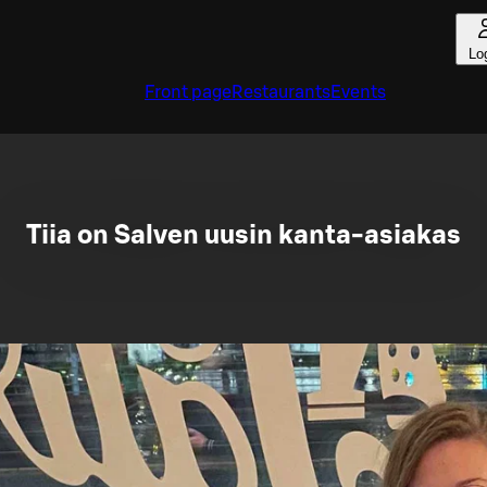
Lo
Front page
Restaurants
Events
Tiia on Salven uusin kanta-asiakas