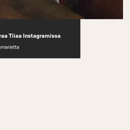
raa Tiiaa Instagramissa
amarietta