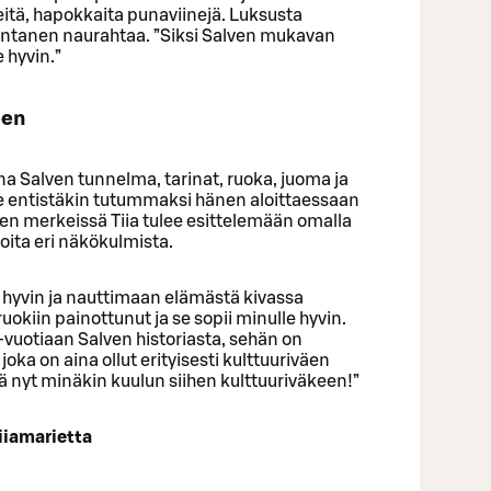
itä, hapokkaita punaviinejä. Luksusta
Rantanen naurahtaa. ”Siksi Salven mukavan
e hyvin.”
een
 Salven tunnelma, tarinat, ruoka, juoma ja
e entistäkin tutummaksi hänen aloittaessaan
Sen merkeissä Tiia tulee esittelemään omalla
noita eri näkökulmista.
hyvin ja nauttimaan elämästä kivassa
okiin painottunut ja se sopii minulle hyvin.
-vuotiaan Salven historiasta, sehän on
ka on aina ollut erityisesti kulttuuriväen
tä nyt minäkin kuulun siihen kulttuuriväkeen!”
iiamarietta