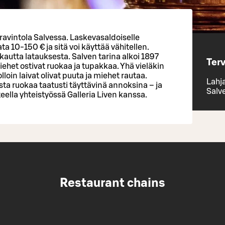
 ravintola Salvessa. Laskevasaldoiselle
ta 10-150 € ja sitä voi käyttää vähitellen.
autta latauksesta. Salven tarina alkoi 1897
Terv
iehet ostivat ruokaa ja tupakkaa. Yhä vieläkin
olloin laivat olivat puuta ja miehet rautaa.
Lahja
ta ruokaa taatusti täyttävinä annoksina – ja
Salv
ella yhteistyössä Galleria Liven kanssa.
Restaurant chains