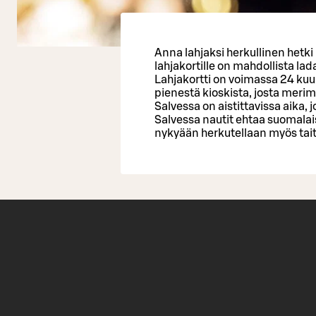
Anna lahjaksi herkullinen hetki
lahjakortille on mahdollista lada
Lahjakortti on voimassa 24 kuuk
pienestä kioskista, josta merim
Salvessa on aistittavissa aika, j
Salvessa nautit ehtaa suomalais
nykyään herkutellaan myös taite