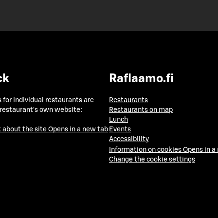
ck
Raflaamo.fi
 for individual restaurants are
Restaurants
 restaurant's own website:
Restaurants on map
Lunch
 about the site
Opens in a new tab
Events
Accessibility
Information on cookies
Opens in a
Change the cookie settings