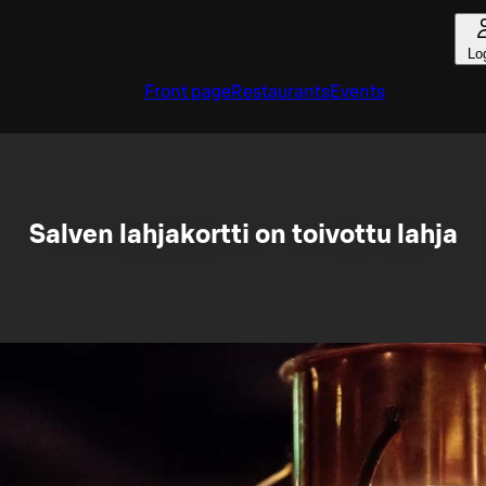
Lo
Front page
Restaurants
Events
Salven lahjakortti on toivottu lahja