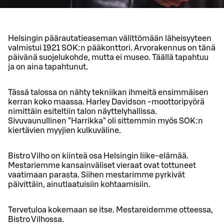
Helsingin päärautatieaseman välittömään läheisyyteen
valmistui 1921 SOK:n pääkonttori. Arvorakennus on tänä
päivänä suojelukohde, mutta ei museo. Täällä tapahtuu
ja on aina tapahtunut.
Tässä talossa on nähty tekniikan ihmeitä ensimmäisen
kerran koko maassa. Harley Davidson -moottoripyörä
nimittäin esiteltiin talon näyttelyhallissa.
Sivuvaunullinen "Harrikka" oli sittemmin myös SOK:n
kiertävien myyjien kulkuväline.
Bistro Vilho on kiinteä osa Helsingin liike-elämää.
Mestariemme kansainväliset vieraat ovat tottuneet
vaatimaan parasta. Siihen mestarimme pyrkivät
päivittäin, ainutlaatuisiin kohtaamisiin.
Tervetuloa kokemaan se itse. Mestareidemme otteessa,
Bistro Vilhossa.