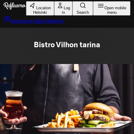
Skip to main content
Location
Log
Open mobile
Helsinki
in
Search
menu
Reserve a table
Helsinki
Bistro Vilhon tarina