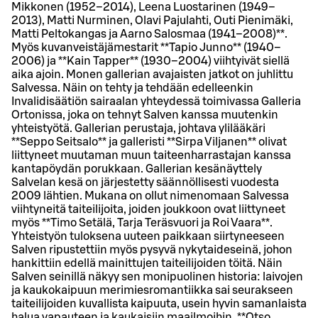
Mikkonen (1952–2014), Leena Luostarinen (1949–
2013), Matti Nurminen, Olavi Pajulahti, Outi Pienimäki,
Matti Peltokangas ja Aarno Salosmaa (1941–2008)**.
Myös kuvanveistäjämestarit **Tapio Junno** (1940–
2006) ja **Kain Tapper** (1930–2004) viihtyivät siellä
aika ajoin. Monen gallerian avajaisten jatkot on juhlittu
Salvessa. Näin on tehty ja tehdään edelleenkin
Invalidisäätiön sairaalan yhteydessä toimivassa Galleria
Ortonissa, joka on tehnyt Salven kanssa muutenkin
yhteistyötä. Gallerian perustaja, johtava ylilääkäri
**Seppo Seitsalo** ja galleristi **Sirpa Viljanen** olivat
liittyneet muutaman muun taiteenharrastajan kanssa
kantapöydän porukkaan. Gallerian kesänäyttely
Salvelan kesä on järjestetty säännöllisesti vuodesta
2009 lähtien. Mukana on ollut nimenomaan Salvessa
viihtyneitä taiteilijoita, joiden joukkoon ovat liittyneet
myös **Timo Setälä, Tarja Teräsvuori ja Roi Vaara**.
Yhteistyön tuloksena uuteen paikkaan siirtyneeseen
Salven ripustettiin myös pysyvä nykytaideseinä, johon
hankittiin edellä mainittujen taiteilijoiden töitä. Näin
Salven seinillä näkyy sen monipuolinen historia: laivojen
ja kaukokaipuun merimiesromantiikka sai seurakseen
taiteilijoiden kuvallista kaipuuta, usein hyvin samanlaista
halua vapauteen ja kaukaisiin maailmoihin. **Otso