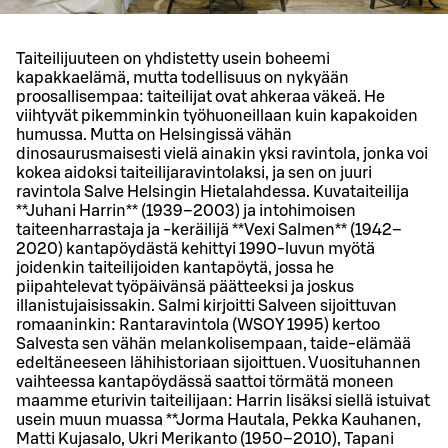
Taiteilijuuteen on yhdistetty usein boheemi
kapakkaelämä, mutta todellisuus on nykyään
proosallisempaa: taiteilijat ovat ahkeraa väkeä. He
viihtyvät pikemminkin työhuoneillaan kuin kapakoiden
humussa. Mutta on Helsingissä vähän
dinosaurusmaisesti vielä ainakin yksi ravintola, jonka voi
kokea aidoksi taiteilijaravintolaksi, ja sen on juuri
ravintola Salve Helsingin Hietalahdessa. Kuvataiteilija
**Juhani Harrin** (1939–2003) ja intohimoisen
taiteenharrastaja ja -keräilijä **Vexi Salmen** (1942–
2020) kantapöydästä kehittyi 1990-luvun myötä
joidenkin taiteilijoiden kantapöytä, jossa he
piipahtelevat työpäivänsä päätteeksi ja joskus
illanistujaisissakin. Salmi kirjoitti Salveen sijoittuvan
romaaninkin: Rantaravintola (WSOY 1995) kertoo
Salvesta sen vähän melankolisempaan, taide-elämää
edeltäneeseen lähihistoriaan sijoittuen. Vuosituhannen
vaihteessa kantapöydässä saattoi törmätä moneen
maamme eturivin taiteilijaan: Harrin lisäksi siellä istuivat
usein muun muassa **Jorma Hautala, Pekka Kauhanen,
Matti Kujasalo, Ukri Merikanto (1950–2010), Tapani