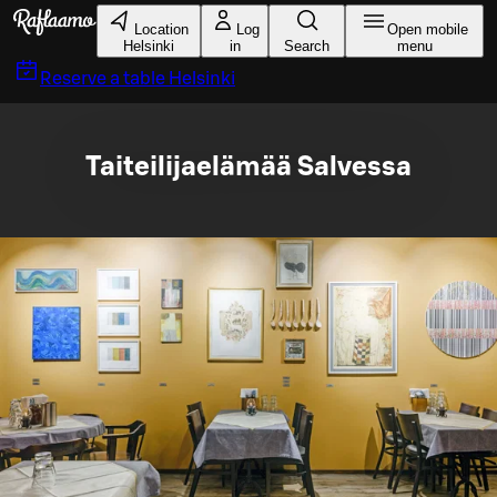
Skip to main content
Location
Log
Open mobile
Helsinki
in
Search
menu
Reserve a table
Helsinki
Taiteilijaelämää Salvessa