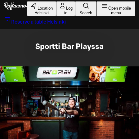
Skip to main content
Location
Log
Open mobile
Helsinki
in
Search
menu
Reserve a table
Helsinki
Sportti Bar Playssa