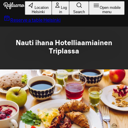
Skip to main content
Location
Log
Open mobile
Helsinki
in
Search
menu
Reserve a table
Helsinki
Nauti ihana Hotelliaamiainen
Triplassa