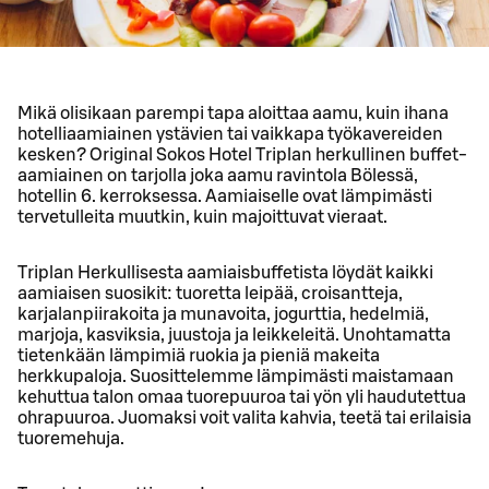
Mikä olisikaan parempi tapa aloittaa aamu, kuin ihana
hotelliaamiainen ystävien tai vaikkapa työkavereiden
kesken? Original Sokos Hotel Triplan herkullinen buffet-
aamiainen on tarjolla joka aamu ravintola Bölessä,
hotellin 6. kerroksessa. Aamiaiselle ovat lämpimästi
tervetulleita muutkin, kuin majoittuvat vieraat.
Triplan Herkullisesta aamiaisbuffetista löydät kaikki
aamiaisen suosikit: tuoretta leipää, croisantteja,
karjalanpiirakoita ja munavoita, jogurttia, hedelmiä,
marjoja, kasviksia, juustoja ja leikkeleitä. Unohtamatta
tietenkään lämpimiä ruokia ja pieniä makeita
herkkupaloja. Suosittelemme lämpimästi maistamaan
kehuttua talon omaa tuorepuuroa tai yön yli haudutettua
ohrapuuroa. Juomaksi voit valita kahvia, teetä tai erilaisia
tuoremehuja.