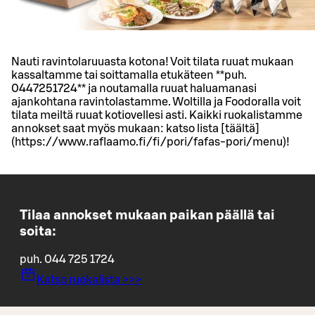
Nauti ravintolaruuasta kotona! Voit tilata ruuat mukaan
kassaltamme tai soittamalla etukäteen **puh.
0447251724** ja noutamalla ruuat haluamanasi
ajankohtana ravintolastamme. Woltilla ja Foodoralla voit
tilata meiltä ruuat kotiovellesi asti. Kaikki ruokalistamme
annokset saat myös mukaan: katso lista [täältä]
(https://www.raflaamo.fi/fi/pori/fafas-pori/menu)!
Tilaa annokset mukaan paikan päällä tai
soita:
puh. 044 725 1724
Katso ruokalista >>>