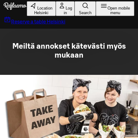
Skip to main content
Location
Log
Open mobile
Helsinki
in
Search
menu
Reserve a table
Helsinki
Meiltä annokset kätevästi myös
mukaan