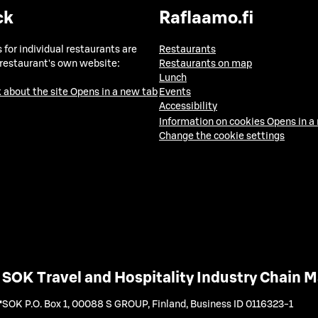
ck
Raflaamo.fi
 for individual restaurants are
Restaurants
 restaurant's own website:
Restaurants on map
Lunch
 about the site
Opens in a new tab
Events
Accessibility
Information on cookies
Opens in a
Change the cookie settings
SOK Travel and Hospitality Industry Chain
SOK P.O. Box 1, 00088 S GROUP, Finland
,
Business ID 0116323-1