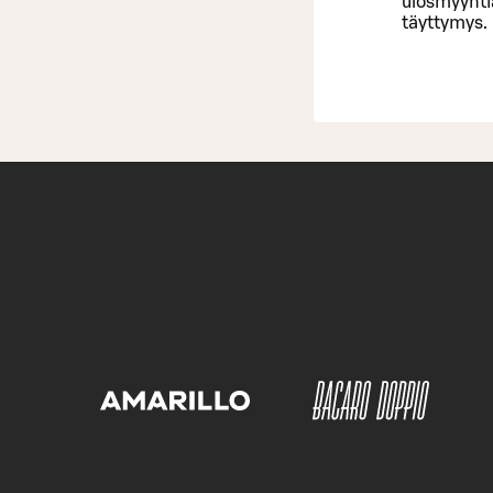
ulosmyyntiä
täyttymys.