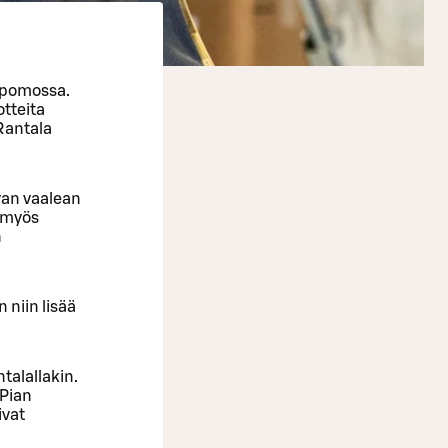
ipomossa.
otteita
Rantala
avan vaalean
y myös
n
niin lisää
ntalallakin.
 Pian
ivat