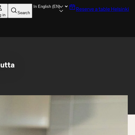
Reserve a table
Helsinki
Search
g in
uutta