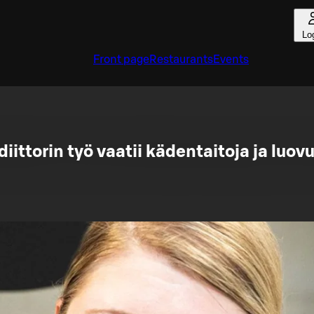
Lo
Front page
Restaurants
Events
iittorin työ vaatii kädentaitoja ja luov