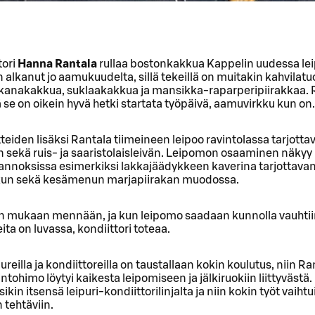
tori
Hanna Rantala
rullaa bostonkakkua Kappelin uudessa le
 alkanut jo aamukuudelta, sillä tekeillä on muitakin kahvilatu
kanakakkua, suklaakakkua ja mansikka-raparperipiirakkaa. 
ä se on oikein hyvä hetki startata työpäivä, aamuvirkku kun on.
teiden lisäksi Rantala tiimeineen leipoo ravintolassa tarjott
n sekä ruis- ja saaristolaisleivän. Leipomon osaaminen näky
-annoksissa esimerkiksi lakkajäädykkeen kaverina tarjottava
un sekä kesämenun marjapiirakan muodossa.
n mukaan mennään, ja kun leipomo saadaan kunnolla vauhtiin 
ita on luvassa, kondiittori toteaa.
ureilla ja kondiittoreilla on taustallaan kokin koulutus, niin Ra
intohimo löytyi kaikesta leipomiseen ja jälkiruokiin liittyvästä.
ikin itsensä leipuri-kondiittorilinjalta ja niin kokin työt vaihtu
 tehtäviin.