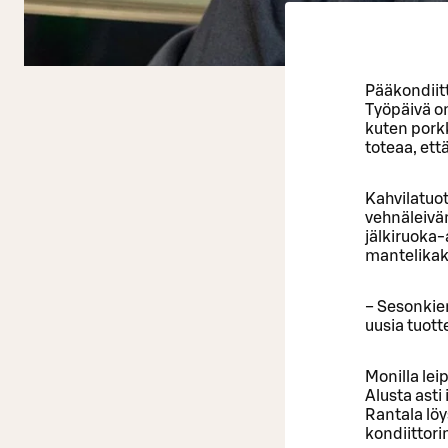
Pääkondiit
Työpäivä on
kuten pork
toteaa, ett
Kahvilatuot
vehnäleivä
jälkiruoka
mantelikak
− Sesonkie
uusia tuotte
Monilla leip
Alusta asti 
Rantala löys
kondiittorin