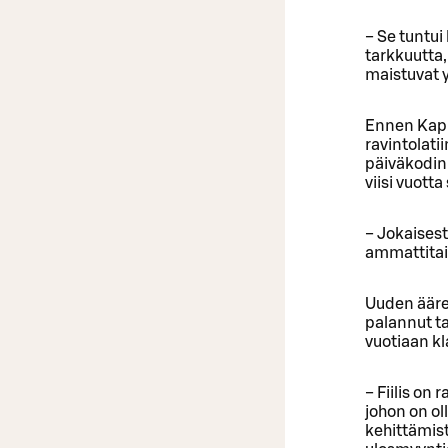
− Se tuntui
tarkkuutta,
maistuvat y
Ennen Kapp
ravintolati
päiväkodin 
viisi vuott
− Jokaisest
ammattitait
Uuden ääre
palannut ta
vuotiaan kl
− Fiilis on
johon on ol
kehittämist