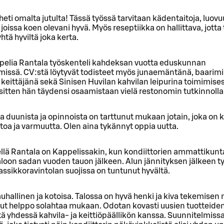
 heti omalta jutulta! Tässä työssä tarvitaan kädentaitoja, luovu
 joissa koen olevani hyvä. Myös reseptiikka on hallittava, jotta
htä hyviltä joka kerta.
elia Rantala työskenteli kahdeksan vuotta eduskunnan
imissä. CV:stä löytyvät todisteet myös junaemäntänä, baarim
keittäjänä sekä Sinisen Huvilan kahvilan leipurina toimimises
a sitten hän täydensi osaamistaan vielä restonomin tutkinnolla
a duunista ja opinnoista on tarttunut mukaan jotain, joka on 
oa ja varmuutta. Olen aina tykännyt oppia uutta.
llä Rantala on Kappelissakin, kun kondiittorien ammattikunt
loon sadan vuoden tauon jälkeen. Alun jännityksen jälkeen t
assikkoravintolan suojissa on tuntunut hyvältä.
 rauhallinen ja kotoisa. Talossa on hyvä henki ja kiva tekemisen
lut helppo solahtaa mukaan. Odotan kovasti uusien tuotteide
ä yhdessä kahvila- ja keittiöpäällikön kanssa. Suunnitelmiss