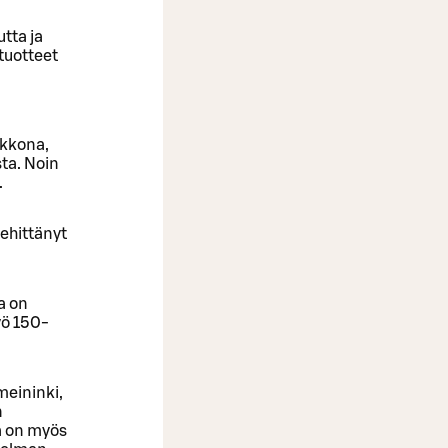
utta ja
 tuotteet
ikkona,
ta. Noin
.
kehittänyt
a on
yö 150-
 meininki,
n
a on myös