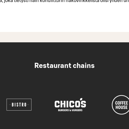
, joka tietysti näin kondiittorin näkövinkkelistä olisi yhden 
Restaurant chains