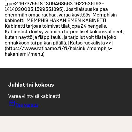
_ga=2.167275518.1309468563.1622536193-
1414030085.1599551895). Jos tilaisuus kaipaa
enemmän omaa rauhaa, varaa käyttöösi Memphisin
kabinetti. MEMPHIS HAKANIEMEN KABINETTI
Kabinetti tarjoaa toimivat tilat jopa 24 hengelle.
Kabinetista löytyy valmiina tarpeelliset kokousvälineet,
kuten näyttö ja fläppitaulu, ja tarjoilut voit tilata joko
ennakkoon tai paikan päällä. [Katso ruokalista >>]
(https://www.raflaamo.fi/fi/helsinki/memphis-
hakaniemi/menu)
Juhlat tai kokous
Varaa viihtyisä kabinetti
Tee varaus