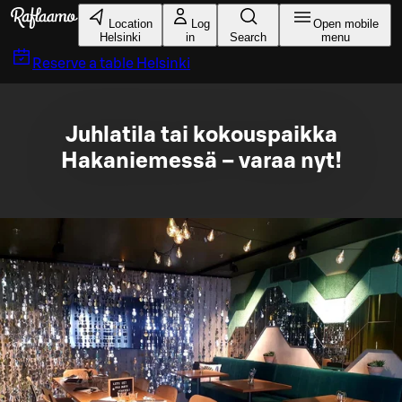
Skip to main content
Location
Log
Open mobile
Helsinki
in
Search
menu
Reserve a table
Helsinki
Juhlatila tai kokouspaikka
Hakaniemessä – varaa nyt!