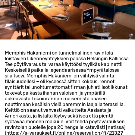
Memphis Hakaniemi on tunnelmallinen ravintola
loistavien liikenneyhteyksien päässä Helsingin Kalliossa.
Tee pöytävaraus tai varaa käyttöösi tyylikäs kabinetti!
Keskeisellä paikalla legendaarisessa Ympyrätalossa
sijaitseva Memphis Hakaniemi on viihtyisä valinta
tilaisuudellesi – oli kyseessä sitten kokous, rennot
synttärit tai unohtumattomat firman juhlat! Isot ikkunat
tekevät paikasta ihanan valoisan, ja ympärillä
aukeavasta Tokoinrannan maisemista pääsee
nauttimaan kesäisin vielä paremmin laajalla terassilla.
Keittiö on saanut vahvasti vaikutteita Aasiasta ja
Amerikasta, ja listalta löytyy sekä isoa että pientä
syötävää moneen makuun. Voit tehdä pöytävarauksen
ravintolan puolelle jopa 20 hengelle kätevästi [netissä]
(https://s-varaukset.fi/online/reservation/fi/2132?