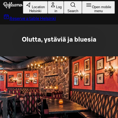
Skip to main content
Location
Log
Open mobile
Helsinki
in
Search
menu
Reserve a table
Helsinki
Olutta, ystäviä ja bluesia