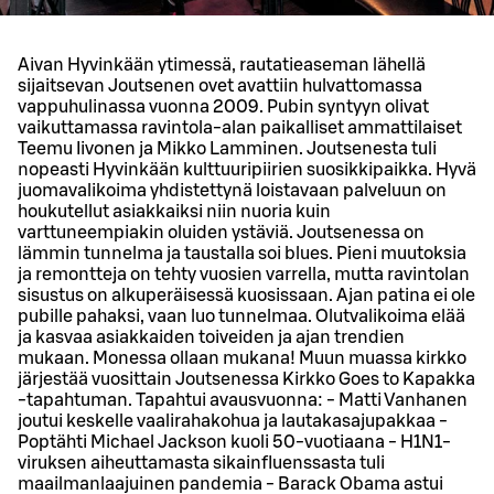
Aivan Hyvinkään ytimessä, rautatieaseman lähellä
sijaitsevan Joutsenen ovet avattiin hulvattomassa
vappuhulinassa vuonna 2009. Pubin syntyyn olivat
vaikuttamassa ravintola-alan paikalliset ammattilaiset
Teemu Iivonen ja Mikko Lamminen. Joutsenesta tuli
nopeasti Hyvinkään kulttuuripiirien suosikkipaikka. Hyvä
juomavalikoima yhdistettynä loistavaan palveluun on
houkutellut asiakkaiksi niin nuoria kuin
varttuneempiakin oluiden ystäviä. Joutsenessa on
lämmin tunnelma ja taustalla soi blues. Pieni muutoksia
ja remontteja on tehty vuosien varrella, mutta ravintolan
sisustus on alkuperäisessä kuosissaan. Ajan patina ei ole
pubille pahaksi, vaan luo tunnelmaa. Olutvalikoima elää
ja kasvaa asiakkaiden toiveiden ja ajan trendien
mukaan. Monessa ollaan mukana! Muun muassa kirkko
järjestää vuosittain Joutsenessa Kirkko Goes to Kapakka
-tapahtuman. Tapahtui avausvuonna: - Matti Vanhanen
joutui keskelle vaalirahakohua ja lautakasajupakkaa -
Poptähti Michael Jackson kuoli 50-vuotiaana - H1N1-
viruksen aiheuttamasta sikainfluenssasta tuli
maailmanlaajuinen pandemia - Barack Obama astui