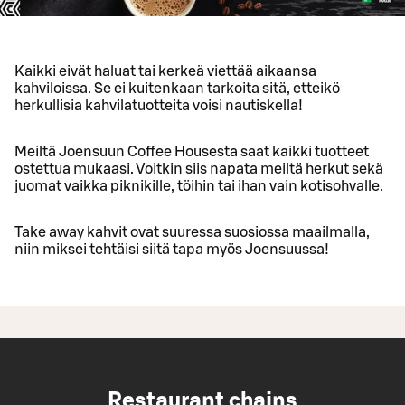
Kaikki eivät haluat tai kerkeä viettää aikaansa
kahviloissa. Se ei kuitenkaan tarkoita sitä, etteikö
herkullisia kahvilatuotteita voisi nautiskella!
Meiltä Joensuun Coffee Housesta saat kaikki tuotteet
ostettua mukaasi. Voitkin siis napata meiltä herkut sekä
juomat vaikka piknikille, töihin tai ihan vain kotisohvalle.
Take away kahvit ovat suuressa suosiossa maailmalla,
niin miksei tehtäisi siitä tapa myös Joensuussa!
Restaurant chains