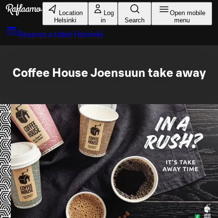
Skip to main content
Location
Log
Open mobile
Helsinki
in
Search
menu
Reserve a table
Helsinki
Coffee House Joensuun take away