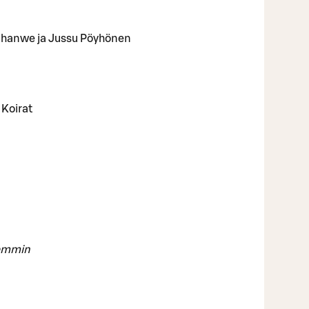
 Ohanwe ja Jussu Pöyhönen
Koirat
hemmin