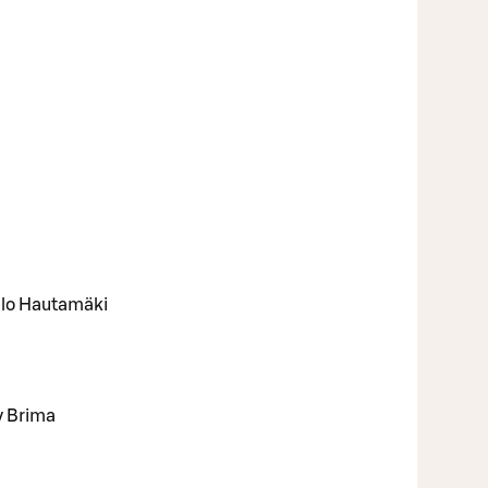
ello Hautamäki
y Brima