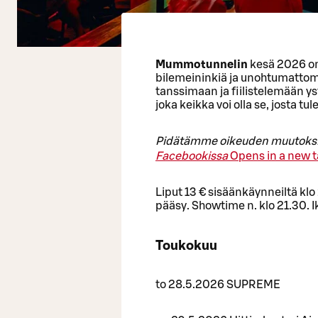
Mummotunnelin
kesä 2026 on 
bilemeininkiä ja unohtumattomi
tanssimaan ja fiilistelemään yst
joka keikka voi olla se, josta tu
Pidätämme oikeuden muutoksii
Facebookissa
Opens in a new 
Liput 13 € sisäänkäynneiltä klo
pääsy. Showtime n. klo 21.30. I
Toukokuu
to 28.5.2026 SUPREME