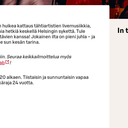
huikea kattaus tähtiartistien livemusiikkia,
In 
a hetkiä keskellä Helsingin sykettä. Tule
ävien kanssa! Jokainen ilta on pieni juhla – ja
lee sun kesän tarina.
n. Seuraa keikkailmoittelua myös
tab
!
 20 alkaen. Tiistaisin ja sunnuntaisin vapaa
käraja 24 vuotta.