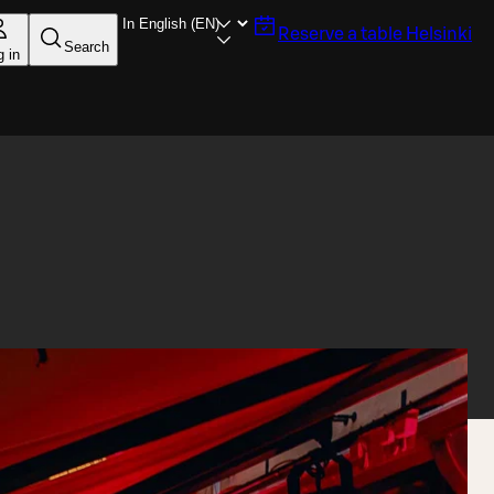
Reserve a table
Helsinki
Search
g in