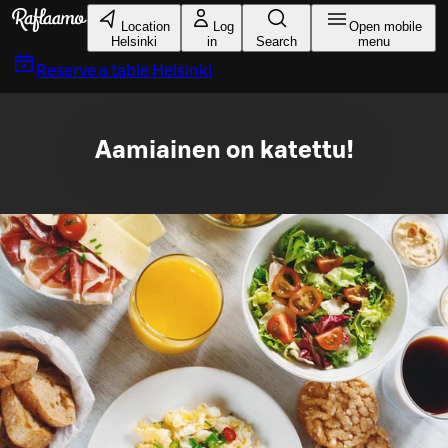
Skip to main content
Location
Log
Open mobile
Helsinki
in
Search
menu
Reserve a table
Helsinki
Aamiainen on katettu!