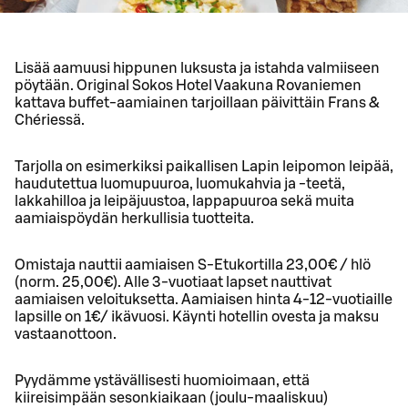
Lisää aamuusi hippunen luksusta ja istahda valmiiseen
pöytään. Original Sokos Hotel Vaakuna Rovaniemen
kattava buffet-aamiainen tarjoillaan päivittäin Frans &
Chériessä.
Tarjolla on esimerkiksi paikallisen Lapin leipomon leipää,
haudutettua luomupuuroa, luomukahvia ja -teetä,
lakkahilloa ja leipäjuustoa, lappapuuroa sekä muita
aamiaispöydän herkullisia tuotteita.
Omistaja nauttii aamiaisen S-Etukortilla 23,00€ / hlö
(norm. 25,00€). Alle 3-vuotiaat lapset nauttivat
aamiaisen veloituksetta. Aamiaisen hinta 4-12-vuotiaille
lapsille on 1€/ ikävuosi. Käynti hotellin ovesta ja maksu
vastaanottoon.
Pyydämme ystävällisesti huomioimaan, että
kiireisimpään sesonkiaikaan (joulu-maaliskuu)