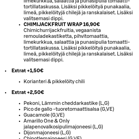
limekurkkua, salaattia ja punasipulia tomaatti-
tortillataskussa. Lisäksi pikkelöityä punakaalia,
limeä, pikkelöityjä chilejä ja ranskalaiset. Lisäksi
valitsemasi dippi.
CHIMIJACKFRUIT WRAP 16,90€
Chimichurrijackfruitia, vegaanista
remouladekastiketta, pihvitomaattia,
limekurkkua, salaattia ja punasipulia tomaatti-
tortillataskussa. Lisäksi pikkelöityä punakaalia,
limeä, pikkelöityjä chilejä ja ranskalaiset. Lisäksi
valitsemasi dippi.
Extrat +1,50€
Korianteri & pikkelöity chili
Extrat +2,50€
Pekoni, Lämmin cheddarkastike (L,G)
Pico de gallo -tuoretomaattisalsa (G,VE)
Guacamole (G,VE)
Amarillo One & Only
jalapenovalkosipulimajoneesi (L,G)
Dijonmajoneesi (L,G)
Chipotlemajoneesi (G,VE)