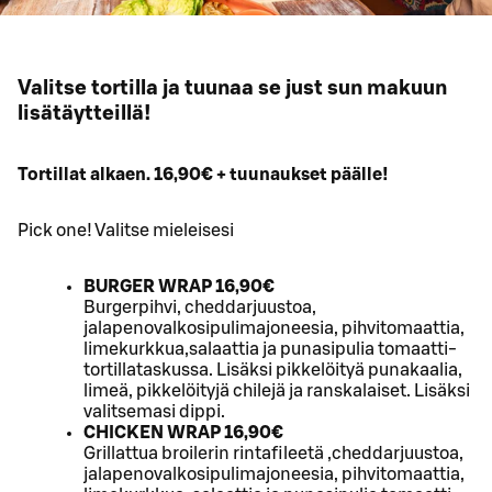
Valitse tortilla ja tuunaa se just sun makuun
lisätäytteillä!
Tortillat alkaen. 16,90€ + tuunaukset päälle!
Pick one! Valitse mieleisesi
BURGER WRAP 16,90€
Burgerpihvi, cheddarjuustoa,
jalapenovalkosipulimajoneesia, pihvitomaattia,
limekurkkua,salaattia ja punasipulia tomaatti-
tortillataskussa. Lisäksi pikkelöityä punakaalia,
limeä, pikkelöityjä chilejä ja ranskalaiset. Lisäksi
valitsemasi dippi.
CHICKEN WRAP 16,90€
Grillattua broilerin rintafileetä ,cheddarjuustoa,
jalapenovalkosipulimajoneesia, pihvitomaattia,