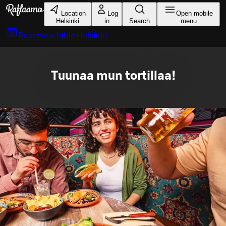
Skip to main content
Location
Log
Open mobile
Helsinki
in
Search
menu
Reserve a table
Helsinki
Tuunaa mun tortillaa!