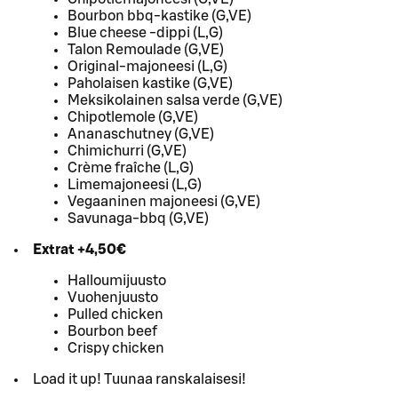
Bourbon bbq-kastike (G,VE)
Blue cheese -dippi (L,G)
Talon Remoulade (G,VE)
Original-majoneesi (L,G)
Paholaisen kastike (G,VE)
Meksikolainen salsa verde (G,VE)
Chipotlemole (G,VE)
Ananaschutney (G,VE)
Chimichurri (G,VE)
Crème fraîche (L,G)
Limemajoneesi (L,G)
Vegaaninen majoneesi (G,VE)
Savunaga-bbq (G,VE)
Extrat +4,50€
Halloumijuusto
Vuohenjuusto
Pulled chicken
Bourbon beef
Crispy chicken
Load it up! Tuunaa ranskalaisesi!