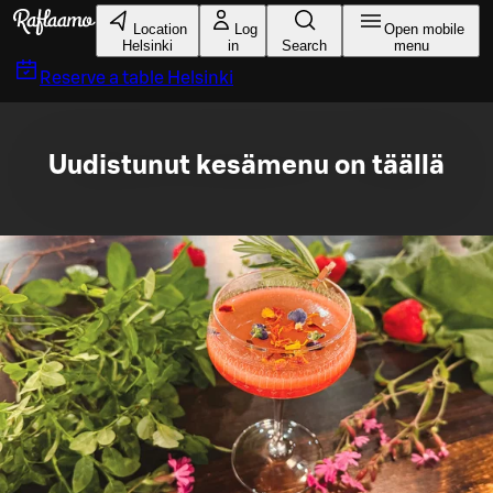
Skip to main content
Location
Log
Open mobile
Helsinki
in
Search
menu
Reserve a table
Helsinki
Uudistunut kesämenu on täällä