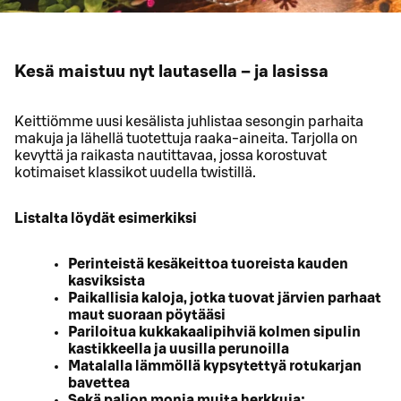
Kesä maistuu nyt lautasella – ja lasissa
Keittiömme uusi kesälista juhlistaa sesongin parhaita
makuja ja lähellä tuotettuja raaka-aineita. Tarjolla on
kevyttä ja raikasta nautittavaa, jossa korostuvat
kotimaiset klassikot uudella twistillä.
Listalta löydät esimerkiksi
Perinteistä kesäkeittoa tuoreista kauden
kasviksista
Paikallisia kaloja, jotka tuovat järvien parhaat
maut suoraan pöytääsi
Pariloitua kukkakaalipihviä kolmen sipulin
kastikkeella ja uusilla perunoilla
Matalalla lämmöllä kypsytettyä rotukarjan
bavettea
Sekä paljon monia muita herkkuja: